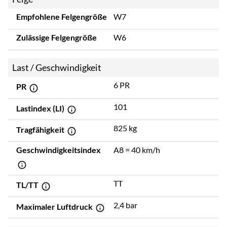
Empfohlene Felgengröße
W7
Zulässige Felgengröße
W6
Last / Geschwindigkeit
6 PR
PR
101
Lastindex (LI)
825 kg
Tragfähigkeit
Geschwindigkeitsindex
A8 = 40 km/h
TT
TL/TT
2,4 bar
Maximaler Luftdruck