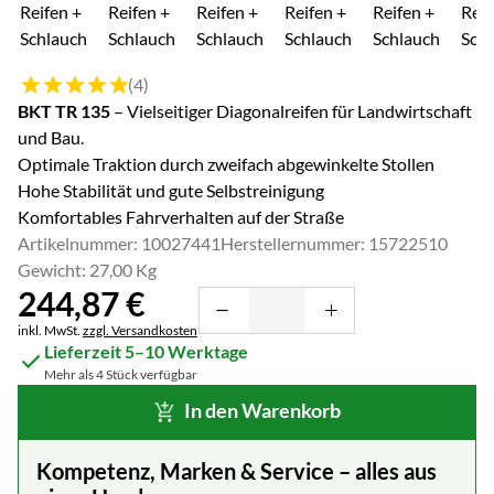
Bewertung: 5 von 5 (4 Bewertungen)
(4)
BKT TR 135
– Vielseitiger Diagonalreifen für Landwirtschaft
und Bau.
Optimale Traktion durch zweifach abgewinkelte Stollen
Hohe Stabilität und gute Selbstreinigung
Komfortables Fahrverhalten auf der Straße
Artikelnummer: 10027441
Herstellernummer: 15722510
Gewicht: 27,00 Kg
244
,
87
€
Steuerhinweis:
inkl. MwSt.
zzgl. Versandkosten
Lieferzeit 5–10 Werktage
Mehr als 4 Stück verfügbar
In den Warenkorb
Kompetenz, Marken & Service – alles aus