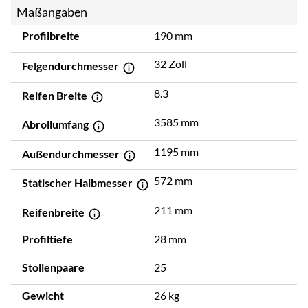
Maßangaben
Profilbreite
190 mm
32 Zoll
Felgendurchmesser
8.3
Reifen Breite
3585 mm
Abrollumfang
1195 mm
Außendurchmesser
572 mm
Statischer Halbmesser
211 mm
Reifenbreite
Profiltiefe
28 mm
Stollenpaare
25
Gewicht
26 kg