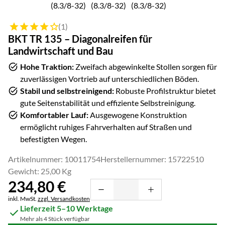
Bewertung: 4 von 5 (1 Bewertungen)
(1)
BKT TR 135 – Diagonalreifen für
Landwirtschaft und Bau
Hohe Traktion:
Zweifach abgewinkelte Stollen sorgen für
zuverlässigen Vortrieb auf unterschiedlichen Böden.
Stabil und selbstreinigend:
Robuste Profilstruktur bietet
gute Seitenstabilität und effiziente Selbstreinigung.
Komfortabler Lauf:
Ausgewogene Konstruktion
ermöglicht ruhiges Fahrverhalten auf Straßen und
befestigten Wegen.
Artikelnummer: 10011754
Herstellernummer: 15722510
Gewicht: 25,00 Kg
234
,
80
€
Steuerhinweis:
inkl. MwSt.
zzgl. Versandkosten
Lieferzeit 5–10 Werktage
Mehr als 4 Stück verfügbar