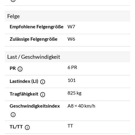
Felge
Empfohlene Felgengröße
W7
Zulässige Felgengröße
W6
Last / Geschwindigkeit
6 PR
PR
101
Lastindex (LI)
825 kg
Tragfähigkeit
Geschwindigkeitsindex
A8 = 40 km/h
TT
TL/TT