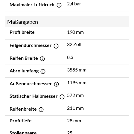
2,4 bar
Maximaler Luftdruck
Maßangaben
Profilbreite
190 mm
32 Zoll
Felgendurchmesser
8.3
Reifen Breite
3585 mm
Abrollumfang
1195 mm
Außendurchmesser
572 mm
Statischer Halbmesser
211 mm
Reifenbreite
Profiltiefe
28 mm
Stollenpaare
25