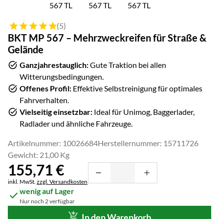
Bewertung: 5 von 5 (5 Bewertungen)
(5)
BKT MP 567 – Mehrzweckreifen für Straße &
Gelände
Ganzjahrestauglich:
Gute Traktion bei allen
Witterungsbedingungen.
Offenes Profil:
Effektive Selbstreinigung für optimales
Fahrverhalten.
Vielseitig einsetzbar:
Ideal für Unimog, Baggerlader,
Radlader und ähnliche Fahrzeuge.
Artikelnummer: 10026684
Herstellernummer: 15711726
Gewicht: 21,00 Kg
155
,
71
€
Steuerhinweis:
inkl. MwSt.
zzgl. Versandkosten
wenig auf Lager
Nur noch 2 verfügbar
In den Warenkorb