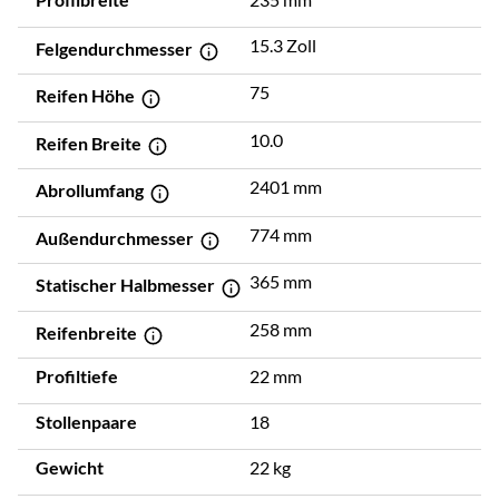
15.3 Zoll
Felgendurchmesser
75
Reifen Höhe
10.0
Reifen Breite
2401 mm
Abrollumfang
774 mm
Außendurchmesser
365 mm
Statischer Halbmesser
258 mm
Reifenbreite
Profiltiefe
22 mm
Stollenpaare
18
Gewicht
22 kg