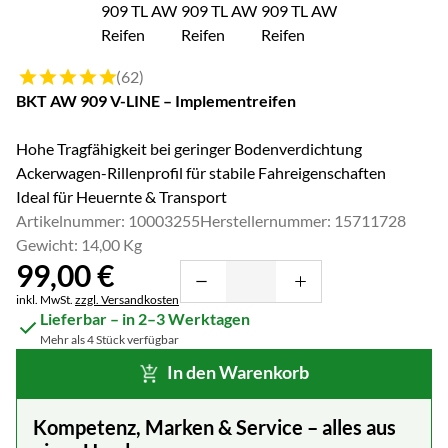
Bewertung: 5 von 5 (62 Bewertungen)
(62)
BKT AW 909 V-LINE – Implementreifen
Hohe Tragfähigkeit bei geringer Bodenverdichtung
Ackerwagen-Rillenprofil für stabile Fahreigenschaften
Ideal für Heuernte & Transport
Artikelnummer: 10003255
Herstellernummer: 15711728
Gewicht: 14,00 Kg
99
,
00
€
Steuerhinweis:
inkl. MwSt.
zzgl. Versandkosten
Lieferbar – in 2–3 Werktagen
Mehr als 4 Stück verfügbar
In den Warenkorb
Kompetenz, Marken & Service – alles aus