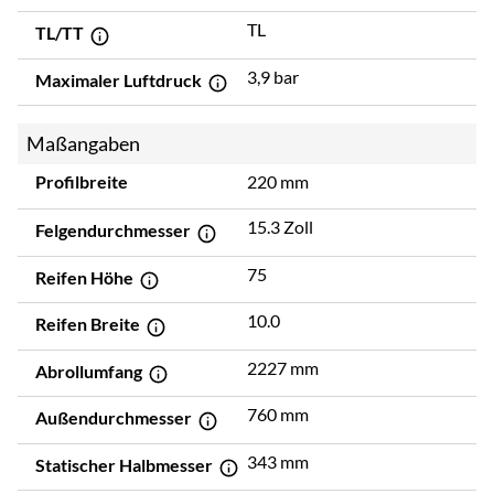
TL
TL/TT
3,9 bar
Maximaler Luftdruck
Maßangaben
Profilbreite
220 mm
15.3 Zoll
Felgendurchmesser
75
Reifen Höhe
10.0
Reifen Breite
2227 mm
Abrollumfang
760 mm
Außendurchmesser
343 mm
Statischer Halbmesser