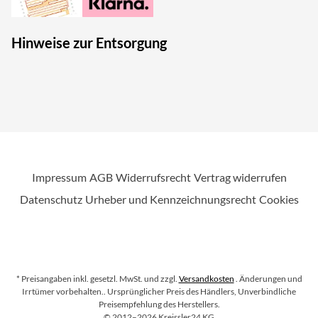
Hinweise zur Entsorgung
Impressum
AGB
Widerrufsrecht
Vertrag widerrufen
Datenschutz
Urheber und Kennzeichnungsrecht
Cookies
* Preisangaben inkl. gesetzl. MwSt. und zzgl.
Versandkosten
. Änderungen und
Irrtümer vorbehalten.
. Ursprünglicher Preis des Händlers, Unverbindliche
Preisempfehlung des Herstellers.
Copyright
©
2012–2026
Kreissler24 KG