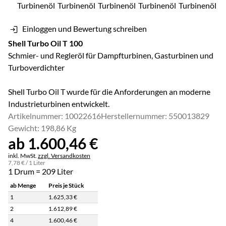
Einloggen und Bewertung schreiben
Shell Turbo Oil T 100
Schmier- und Regleröl für Dampfturbinen, Gasturbinen und
Turboverdichter
Shell Turbo Oil T wurde für die Anforderungen an moderne
Industrieturbinen entwickelt.
Artikelnummer: 10022616
Herstellernummer: 550013829
Gewicht: 198,86 Kg
ab:
ab
1.600
,
46
€
Steuerhinweis:
inkl. MwSt.
zzgl. Versandkosten
7
,
78
€
/ 1 Liter
1 Drum = 209 Liter
ab Menge
Preis je Stück
1
1.625
,
33
€
2
1.612
,
89
€
4
1.600
,
46
€