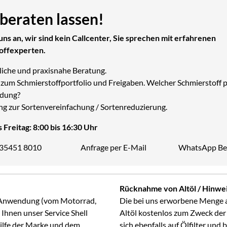
 beraten lassen!
uns an, wir sind kein Callcenter, Sie sprechen mit erfahrenen
offexperten.
liche und praxisnahe Beratung.
zum Schmierstoffportfolio und Freigaben. Welcher Schmierstoff p
dung?
ng zur Sortenvereinfachung / Sortenreduzierung.
 Freitag: 8:00 bis 16:30 Uhr
 35451 8010
Anfrage per E-Mail
WhatsApp Be
Telefon:
Rücknahme von Altöl / Hinwei
ge Anwendung (vom Motorrad,
Die bei uns erworbene Menge 
Ihnen unser Service Shell
Altöl kostenlos zum Zweck der
Hilfe der Marke und dem
sich ebenfalls auf Ölfilter und