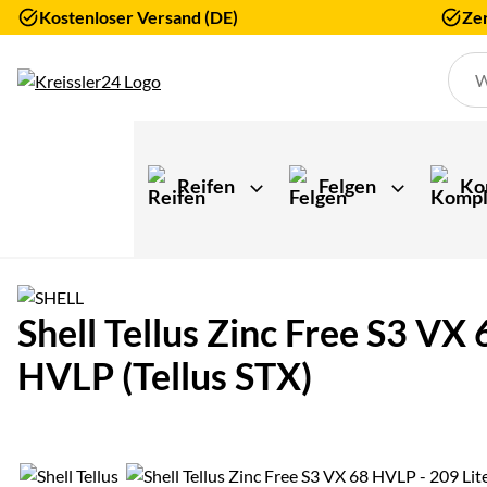
Kostenloser Versand (DE)
Zer
Zum Hauptinhalt springen
Reifen
Felgen
Ko
Shell Tellus Zinc Free S3 VX
HVLP (Tellus STX)
Produktgalerie