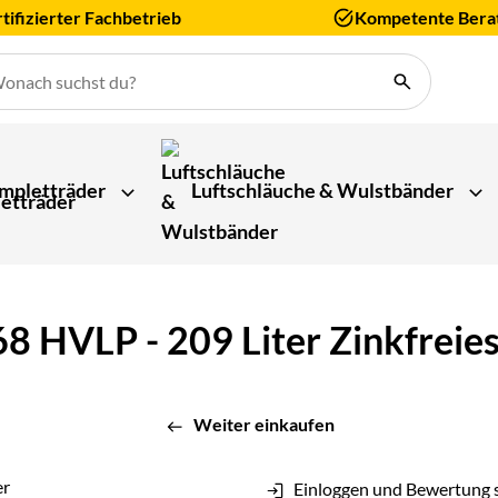
tifizierter Fachbetrieb
Kompetente Bera
mpletträder
Luftschläuche & Wulstbänder
 68 HVLP - 209 Liter Zinkfrei
Weiter einkaufen
Einloggen und Bewertung 