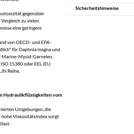
Sicherheitshinweise
Ökotoxizität gegenüber
Vergleich zu vielen
nisse eine geringere
nhand von OECD- und EPA-
dlich" für Daphnia magna und
ür Marine-Mysid-Garnelen.
 ISO 15380 oder EEL (EU
LIN Reihe.
n Hydraulikflüssigkeiten vom
nierten Umgebungen, die
 hohe Viskositätsindex sorgt
llast.