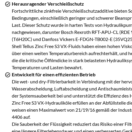
Herausragender Verschleißschutz
Fortschrittliche zinkfreie Verschleißschutzadditive bieten S
Bedingungen, einschließlich geringer und schwerer Beansp
Last. Dieser Schutz wurde in harten Tests von Hydraulikpu
nachgewiesen, darunter Bosch Rexroth RFT-APU-CL (RDE 
(T6H20C) und Danfoss Vickers E-FDGN-TB002-E (35VQ25) fü
Shell Tellus Zinc Free S3 VX-Fluids haben einen hohen Viskos
über einen weiten Temperaturbereich aufrechterhält, und he
die die kritische Ölfilmdicke in stark belasteten Hydraulik
Temperaturen und Lasten bewahrt.
Entwickelt für einen effizienten Betrieb
Die wet- und dry-Filtrierbarkeit in Verbindung mit der her
Wasserabscheidung, Luftabscheidung und Antischaumleistu
der Systemsauberkeit bei und unterstützt die Effizienz des H
Zinc Free S3 VX-Hydrauliköle erfüllen an der Abfüllstelle 
weisen einen Maximalwert von 21/19/16 gemäß der Indus
4406 auf.
Die Sauberkeit der Flüssigkeit reduziert das Risiko einer Fil
eine längere Filterlebensdauer und einen verbesserten Gerä