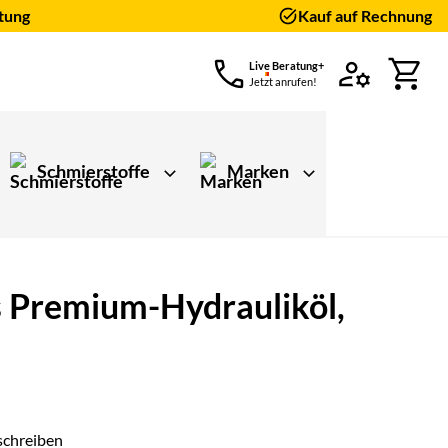
tung
Kauf auf Rechnung
Live Beratung+
Jetzt anrufen!
Schmierstoffe
Marken
es Premium-Hydrauliköl,
schreiben