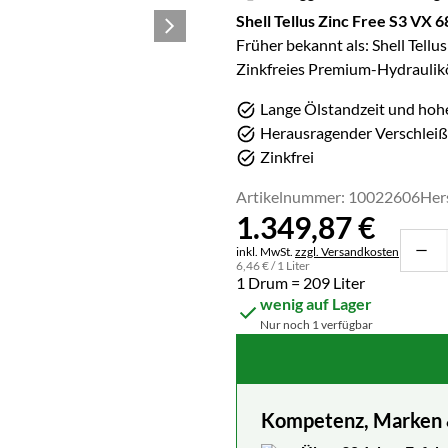
Shell Tellus Zinc Free S3 VX 6
Früher bekannt als: Shell Tellus
Zinkfreies Premium-Hydraulikö
Lange Ölstandzeit und hoh
Herausragender Verschleiß
Zinkfrei
Artikelnummer: 10022606
Her
1.349
,
87
€
Steuerhinweis:
inkl. MwSt.
zzgl. Versandkosten
6
,
46
€
/ 1 Liter
1 Drum = 209 Liter
wenig auf Lager
Nur noch 1 verfügbar
Kompetenz, Marken & 