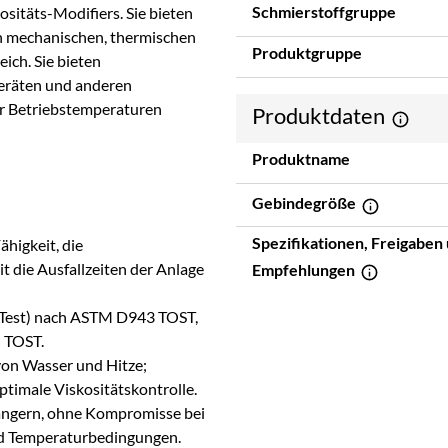
Schmierstoffgruppe
sitäts-Modifiers. Sie bieten
en mechanischen, thermischen
Produktgruppe
ich. Sie bieten
Geräten und anderen
r Betriebstemperaturen
Produktdaten
Produktname
Gebindegröße
Spezifikationen, Freigaben
ähigkeit, die
t die Ausfallzeiten der Anlage
Empfehlungen
ty Test) nach ASTM D943 TOST,
n TOST.
von Wasser und Hitze;
ptimale Viskositätskontrolle.
längern, ohne Kompromisse bei
und Temperaturbedingungen.