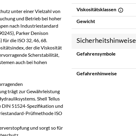
Viskositätsklassen
chutz unter einer Vielzahl von
ruchung und Betrieb bei hoher
Gewicht
mpen nach Industriestandard
90245), Parker Denison
Sicherheitshinweis
r die ISO 32, 46, 68.
itätsindex, der die Viskosität
Gefahrensymbole
rvorragende Scherstabilität,
systemen auch bei hohen
Gefahrenhinweise
vorragenden
ng trägt zur Gewährleistung
ydrauliksystems. Shell Tellus
die DIN 51524-Spezifikation und
triestandard-Prüfmethode ISO
terverstopfung und sorgt so für
teschutz.