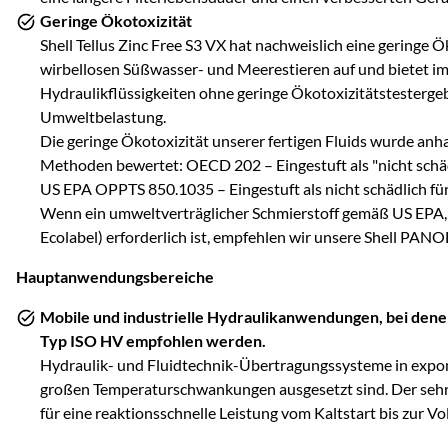
Geringe Ökotoxizität
Shell Tellus Zinc Free S3 VX hat nachweislich eine geringe 
wirbellosen Süßwasser- und Meerestieren auf und bietet im 
Hydraulikflüssigkeiten ohne geringe Ökotoxizitätstestergeb
Umweltbelastung.
Die geringe Ökotoxizität unserer fertigen Fluids wurde a
Methoden bewertet: OECD 202 – Eingestuft als "nicht schä
US EPA OPPTS 850.1035 – Eingestuft als nicht schädlich f
Wenn ein umweltverträglicher Schmierstoff gemäß US EPA,
Ecolabel) erforderlich ist, empfehlen wir unsere Shell PANO
Hauptanwendungsbereiche
Mobile und industrielle Hydraulikanwendungen, bei dene
Typ ISO HV empfohlen werden.
Hydraulik- und Fluidtechnik-Übertragungssysteme in expo
großen Temperaturschwankungen ausgesetzt sind. Der sehr
für eine reaktionsschnelle Leistung vom Kaltstart bis zur Vol