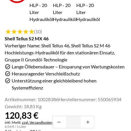
Bewertung: 5 von 5 (10 Bewertungen)
(10)
Shell Tellus S2 MX 46
Vorheriger Name: Shell Tellus 46, Shell Tellus S2 M 46
Hochleistungs-Hydrauliköl für den stationären Einsatz,
Gruppe II Grundöl-Technologie
Lange Öllebensdauer – Einsparung von Wartungskosten
Herausragender Verschleißschutz
Unterstützung einer gleichbleibend hohen
Systemeffizienz
Artikelnummer: 10028386
Herstellernummer: 550065934
Gewicht: 18,83 Kg
120
,
83
€
Steuerhinweis:
inkl. MwSt.
zzgl. Versandkosten
6
,
04
€
/ 1 Liter