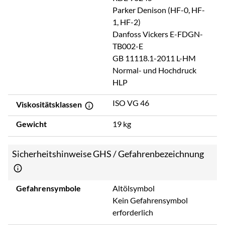
Parker Denison (HF-0, HF-
1, HF-2)
Danfoss Vickers E-FDGN-
TB002-E
GB 11118.1-2011 L-HM
Normal- und Hochdruck
HLP
ISO VG 46
Viskositätsklassen
Gewicht
19 kg
Sicherheitshinweise GHS / Gefahrenbezeichnung
Gefahrensymbole
Altölsymbol
Kein Gefahrensymbol
erforderlich