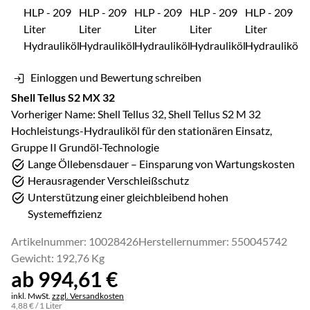
Einloggen und Bewertung schreiben
Shell Tellus S2 MX 32
Vorheriger Name: Shell Tellus 32, Shell Tellus S2 M 32
Hochleistungs-Hydrauliköl für den stationären Einsatz,
Gruppe II Grundöl-Technologie
Lange Öllebensdauer – Einsparung von Wartungskosten
Herausragender Verschleißschutz
Unterstützung einer gleichbleibend hohen
Systemeffizienz
Artikelnummer: 10028426
Herstellernummer: 550045742
Gewicht: 192,76 Kg
ab:
ab
994
,
61
€
Steuerhinweis:
inkl. MwSt.
zzgl. Versandkosten
4
,
88
€
/ 1 Liter