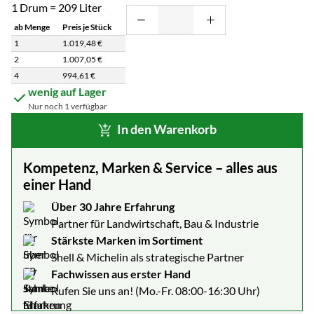
1 Drum = 209 Liter
ab Menge
Preis je Stück
1
1.019
,
48
€
2
1.007
,
05
€
4
994
,
61
€
Staffelpreisliste: Preise pro Stück abhängig von der Abnahmemenge
wenig auf Lager
Nur noch 1 verfügbar
In den Warenkorb
Kompetenz, Marken & Service – alles aus
einer Hand
Über 30 Jahre Erfahrung
Partner für Landwirtschaft, Bau & Industrie
Stärkste Marken im Sortiment
Shell & Michelin als strategische Partner
Fachwissen aus erster Hand
Rufen Sie uns an! (Mo.-Fr. 08:00-16:30 Uhr)