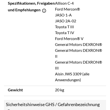
Spezifikationen, Freigaben
Allison C-4
Ford Mercon®
und Empfehlungen
JASO 1-A
JASO 2A-02
Toyota T III
Toyota T IV
Ford Mercon® V
General Motors DEXRON®
General Motors DEXRON®
II
General Motors DEXRON®
III
Aisin JWS 3309 (alle
Anwendungen)
Gewicht
20 kg
Sicherheitshinweise GHS / Gefahrenbezeichnung