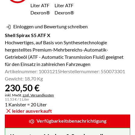
Einloggen und Bewertung schreiben
Shell Spirax S5 ATF X
Hochwertiges, auf Basis von Synthesetechnologie
hergestelltes Premium-Mehrbereichs-Automatik-
Getriebeöl (ATF - Automatic Transmission Fluid) geeignet
für den Einsatz in zahlreichen Fahrzeugen
Artikelnummer: 10031215
Herstellernummer: 550073301
Gewicht: 18,70 Kg
230
,
50
€
Steuerhinweis:
inkl. MwSt.
zzgl. Versandkosten
11
,
53
€
/ 1 Liter
1 Kanister = 20 Liter
leider ausverkauft
Verfügbarkeitsbenachrichtigung