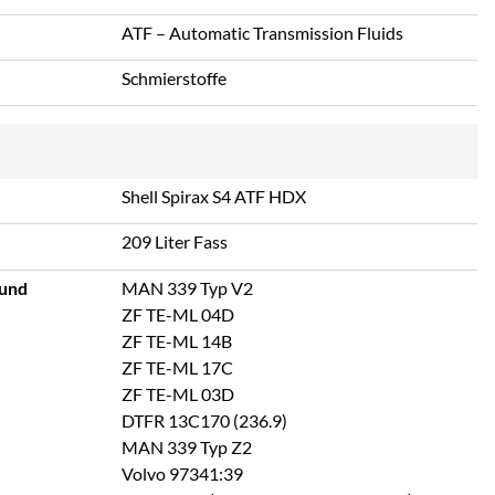
ATF – Automatic Transmission Fluids
Schmierstoffe
Shell Spirax S4 ATF HDX
209 Liter Fass
 und
MAN 339 Typ V2
ZF TE-ML 04D
ZF TE-ML 14B
ZF TE-ML 17C
ZF TE-ML 03D
DTFR 13C170 (236.9)
MAN 339 Typ Z2
Volvo 97341:39