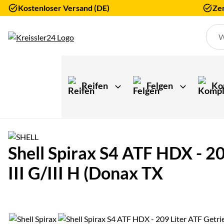
Kostenloser Versand (DE)
Zer
Zum Hauptinhalt springen
Reifen
Felgen
Ko
Shell Spirax S4 ATF HDX - 
III G/III H (Donax TX
Produktgalerie