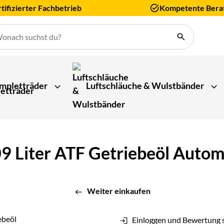
tifizierter Fachbetrieb
Kompetente Bera
mpletträder
Luftschläuche & Wulstbänder
209 Liter ATF Getriebeöl Au
Weiter einkaufen
Einloggen und Bewertung 