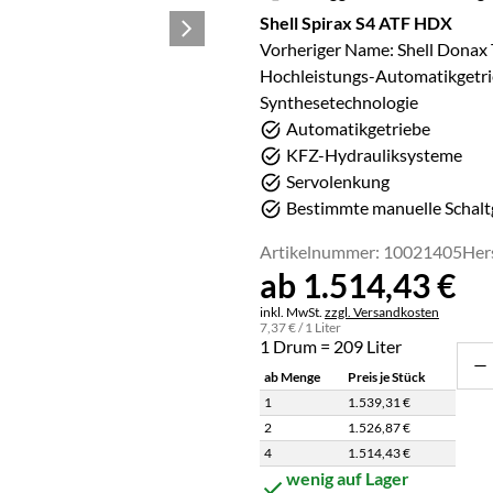
Shell Spirax S4 ATF HDX
Vorheriger Name: Shell Donax
Hochleistungs-Automatikgetrie
Synthesetechnologie
Automatikgetriebe
KFZ-Hydrauliksysteme
Servolenkung
Bestimmte manuelle Schalt
Artikelnummer: 10021405
Her
ab:
ab
1.514
,
43
€
Steuerhinweis:
inkl. MwSt.
zzgl. Versandkosten
7
,
37
€
/ 1 Liter
1 Drum = 209 Liter
ab Menge
Preis je Stück
1
1.539
,
31
€
2
1.526
,
87
€
4
1.514
,
43
€
Staffelpreisliste: Preise pro Stück abh
wenig auf Lager