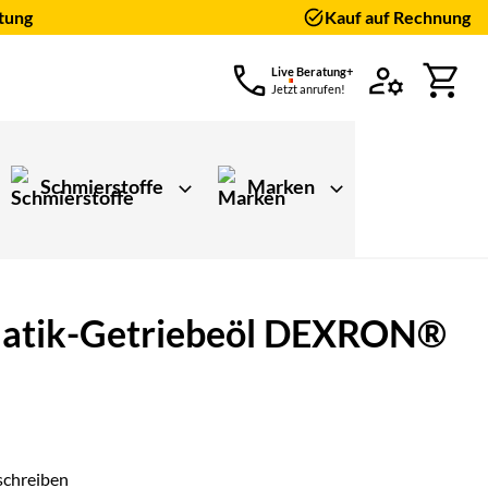
tung
Kauf auf Rechnung
Live Beratung+
Jetzt anrufen!
Schmierstoffe
Marken
tomatik-Getriebeöl DEXRON®
schreiben