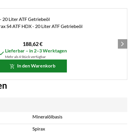
irax S4 ATF HDX - 20 Liter ATF Getriebeöl
188
,
62
€
Lieferbar – in 2–3 Werktagen
Mehr als 4 Stück verfügbar
In den Warenkorb
en
Mineralölbasis
Spirax