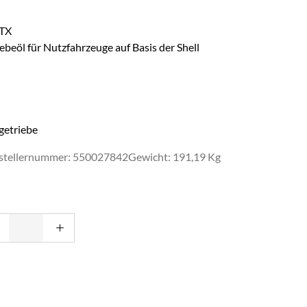
 TX
beöl für Nutzfahrzeuge auf Basis der Shell
getriebe
stellernummer: 550027842
Gewicht: 191,19 Kg
ängig von der Abnahmemenge