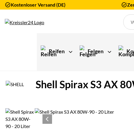
Kostenloser Versand (DE)
Zer
Zum Hauptinhalt springen
Reifen
Felgen
Ko
Shell Spirax S3 AX 80
Produktgalerie
Zur Kaufbox springen