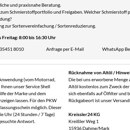
liche und praxisnahe Beratung.
zum Schmierstoffportfolio und Freigaben. Welcher Schmierstoff p
dung?
ng zur Sortenvereinfachung / Sortenreduzierung.
 Freitag: 8:00 bis 16:30 Uhr
 35451 8010
Anfrage per E-Mail
WhatsApp Be
Telefon:
Rücknahme von Altöl / Hinwei
ge Anwendung (vom Motorrad,
Die bei uns erworbene Menge 
Ihnen unser Service Shell
Altöl kostenlos zum Zweck der
Hilfe der Marke und dem
sich ebenfalls auf Ölfilter und
anzeigen lassen. Für den PKW
Rückgabeort ist unser Versand
lassungsschein möglich. Dieser
ie Uhr (24 Stunden / 7 Tage)
Kreissler24 KG
 gesuchte Antwort.
Kreißler Weg 1
15936 Dahme/Mark