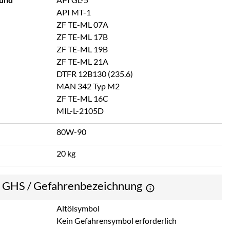
API MT-1
ZF TE-ML 07A
ZF TE-ML 17B
ZF TE-ML 19B
ZF TE-ML 21A
DTFR 12B130 (235.6)
MAN 342 Typ M2
ZF TE-ML 16C
MIL-L-2105D
80W-90
20 kg
e GHS / Gefahrenbezeichnung
Altölsymbol
Kein Gefahrensymbol erforderlich