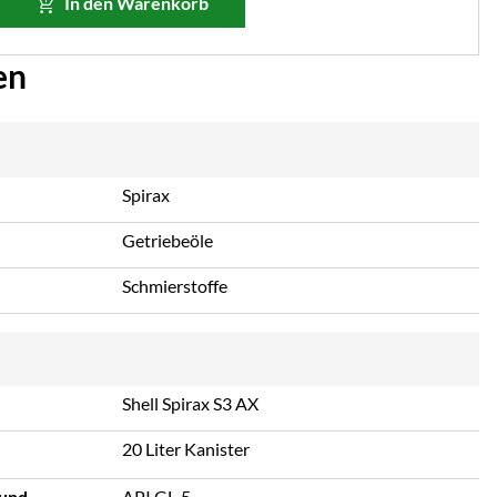
In den Warenkorb
en
Spirax
Getriebeöle
Schmierstoffe
Shell Spirax S3 AX
20 Liter Kanister
 und
API GL-5