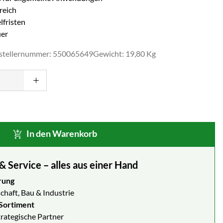
reich
lfristen
uer
stellernummer: 550065649
Gewicht: 19,80 Kg
In den Warenkorb
Service – alles aus einer Hand
rung
chaft, Bau & Industrie
Sortiment
strategische Partner