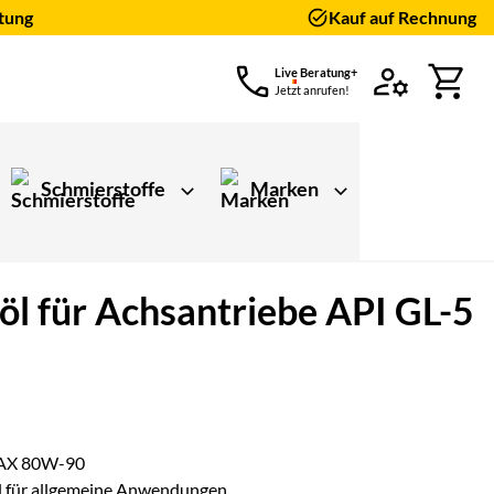
tung
Kauf auf Rechnung
Live Beratung+
Jetzt anrufen!
Schmierstoffe
Marken
öl für Achsantriebe API GL-5
ungen)
x AX 80W-90
l für allgemeine Anwendungen