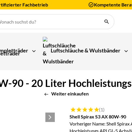
tifizierter Fachbetrieb
Kompetente Bera
mpletträder
Luftschläuche & Wulstbänder
W-90 - 20 Liter Hochleistungs
Weiter einkaufen
Bewertung: 5 von 5 (1 Bewert
(1)
Shell Spirax S3 AX 80W-90
Vorheriger Name: Shell Spira
Hochleistungs API GL-5 Achsö