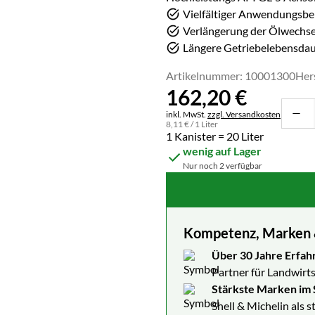
Vielfältiger Anwendungsbe
Verlängerung der Ölwechse
Längere Getriebelebensda
Artikelnummer: 10001300
Her
162
,
20
€
Steuerhinweis:
inkl. MwSt.
zzgl. Versandkosten
8
,
11
€
/ 1 Liter
1 Kanister = 20 Liter
wenig auf Lager
Nur noch 2 verfügbar
Kompetenz, Marken & 
Über 30 Jahre Erfah
Partner für Landwirts
Stärkste Marken im 
Shell & Michelin als 