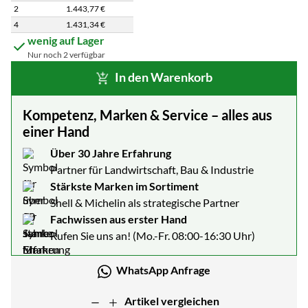
2
1.443
,
77
€
4
1.431
,
34
€
Staffelpreisliste: Preise pro Stück abhängig von der Abnahmemenge
wenig auf Lager
Nur noch 2 verfügbar
In den Warenkorb
Kompetenz, Marken & Service – alles aus
einer Hand
Über 30 Jahre Erfahrung
Partner für Landwirtschaft, Bau & Industrie
Stärkste Marken im Sortiment
Shell & Michelin als strategische Partner
Fachwissen aus erster Hand
Rufen Sie uns an! (Mo.-Fr. 08:00-16:30 Uhr)
WhatsApp Anfrage
Artikel vergleichen