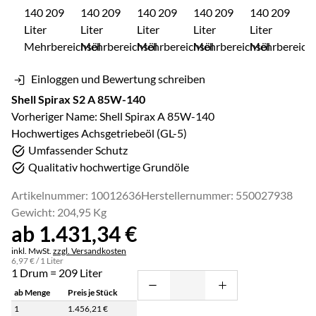
Einloggen und Bewertung schreiben
Shell Spirax S2 A 85W-140
Vorheriger Name: Shell Spirax A 85W-140
Hochwertiges Achsgetriebeöl (GL-5)
Umfassender Schutz
Qualitativ hochwertige Grundöle
Artikelnummer: 10012636
Herstellernummer: 550027938
Gewicht: 204,95 Kg
ab:
ab
1.431
,
34
€
Steuerhinweis:
inkl. MwSt.
zzgl. Versandkosten
6
,
97
€
/ 1 Liter
1 Drum = 209 Liter
ab Menge
Preis je Stück
1
1.456
,
21
€