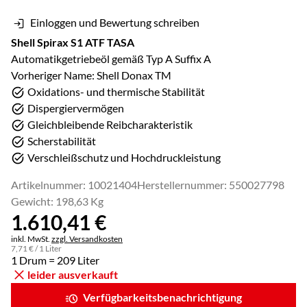
Einloggen und Bewertung schreiben
Shell Spirax S1 ATF TASA
Automatikgetriebeöl gemäß Typ A Suffix A
Vorheriger Name: Shell Donax TM
Oxidations- und thermische Stabilität
Dispergiervermögen
Gleichbleibende Reibcharakteristik
Scherstabilität
Verschleißschutz und Hochdruckleistung
Artikelnummer: 10021404
Herstellernummer: 550027798
Gewicht: 198,63 Kg
1.610
,
41
€
Steuerhinweis:
inkl. MwSt.
zzgl. Versandkosten
7
,
71
€
/ 1 Liter
1 Drum = 209 Liter
leider ausverkauft
Verfügbarkeitsbenachrichtigung