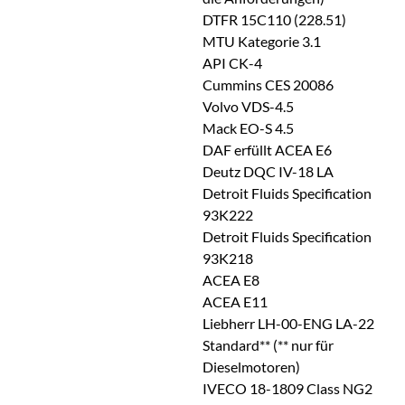
DTFR 15C110 (228.51)
MTU Kategorie 3.1
API CK-4
Cummins CES 20086
Volvo VDS-4.5
Mack EO-S 4.5
DAF erfüllt ACEA E6
Deutz DQC IV-18 LA
Detroit Fluids Specification
93K222
Detroit Fluids Specification
93K218
ACEA E8
ACEA E11
Liebherr LH-00-ENG LA-22
Standard** (** nur für
Dieselmotoren)
IVECO 18-1809 Class NG2