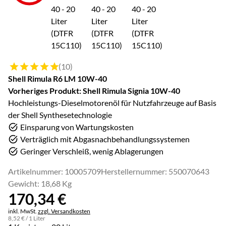
Bewertung: 5 von 5 (10 Bewertungen)
(10)
Shell Rimula R6 LM 10W-40
Vorheriges Produkt: Shell Rimula Signia 10W-40
Hochleistungs-Dieselmotorenöl für Nutzfahrzeuge auf Basis
der Shell Synthesetechnologie
Einsparung von Wartungskosten
Verträglich mit Abgasnachbehandlungssystemen
Geringer Verschleiß, wenig Ablagerungen
Artikelnummer: 10005709
Herstellernummer: 550070643
Gewicht: 18,68 Kg
170
,
34
€
Steuerhinweis:
inkl. MwSt.
zzgl. Versandkosten
8
,
52
€
/ 1 Liter