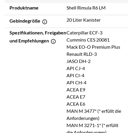
Produktname
Shell Rimula R6 LM
20 Liter Kanister
Gebindegröße
Spezifikationen, Freigaben
Caterpillar ECF-3
Cummins CES 20081
und Empfehlungen
Mack EO-O Premium Plus
Renault RLD-3
JASO DH-2
API CJ-4
API CI-4
API CH-4
ACEA E9
ACEA E7
ACEA E6
MAN M 3477* (* erfüllt die
Anforderungen)
MAN M 3271-1* (* erfüllt
die Anforderungen)