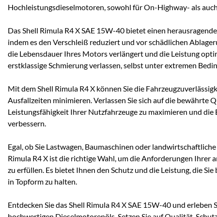
Hochleistungsdieselmotoren, sowohl für On-Highway- als a
Das Shell Rimula R4 X SAE 15W-40 bietet einen herausragenden
indem es den Verschleiß reduziert und vor schädlichen Ablage
die Lebensdauer Ihres Motors verlängert und die Leistung optim
erstklassige Schmierung verlassen, selbst unter extremen Bedi
Mit dem Shell Rimula R4 X können Sie die Fahrzeugzuverlässigk
Ausfallzeiten minimieren. Verlassen Sie sich auf die bewährte Qu
Leistungsfähigkeit Ihrer Nutzfahrzeuge zu maximieren und die Ef
verbessern.
Egal, ob Sie Lastwagen, Baumaschinen oder landwirtschaftliche 
Rimula R4 X ist die richtige Wahl, um die Anforderungen Ihre
zu erfüllen. Es bietet Ihnen den Schutz und die Leistung, die Si
in Topform zu halten.
Entdecken Sie das Shell Rimula R4 X SAE 15W-40 und erleben Si
hochwertigen Dieselmotorenöls. Setzen Sie auf Qualität, Schut