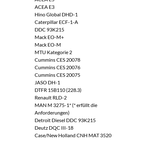
ACEA E3
Hino Global DHD-1
Caterpillar ECF-1-A
DDC 93K215
Mack EO-M+
Mack EO-M
MTU Kategorie 2
Cummins CES 20078
Cummins CES 20076
Cummins CES 20075
JASO DH-1
DTFR 15B110 (228.3)
Renault RLD-2
MAN M 3275-1* (* erfüllt die
Anforderungen)
Detroit Diesel DDC 93K215
Deutz DQC III-18
Case/New Holland CNH MAT 3520