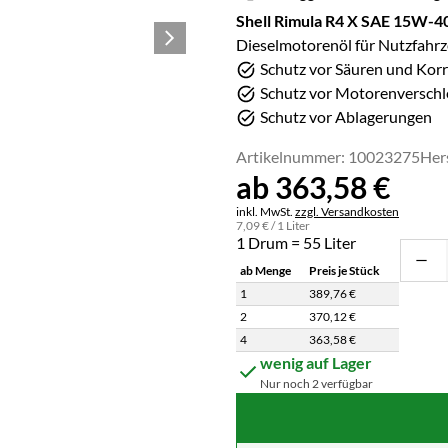
Shell Rimula R4 X SAE 15W-4
Dieselmotorenöl für Nutzfahr
Schutz vor Säuren und Kor
Schutz vor Motorenverschl
Schutz vor Ablagerungen
Artikelnummer: 10023275
Her
ab:
ab
363
,
58
€
Steuerhinweis:
inkl. MwSt.
zzgl. Versandkosten
7
,
09
€
/ 1 Liter
1 Drum = 55 Liter
ab Menge
Preis je Stück
1
389
,
76
€
2
370
,
12
€
4
363
,
58
€
Staffelpreisliste: Preise pro Stück abh
wenig auf Lager
Nur noch 2 verfügbar