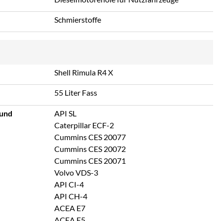
Schmierstoffe
Shell Rimula R4 X
55 Liter Fass
 und
API SL
Caterpillar ECF-2
Cummins CES 20077
Cummins CES 20072
Cummins CES 20071
Volvo VDS-3
API CI-4
API CH-4
ACEA E7
ACEA E5