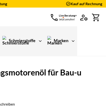
tung
Kauf auf Rechnung
Live Beratung+
Jetzt anrufen!
Schmierstoffe
Marken
ngsmotorenöl für Bau-u
schreiben