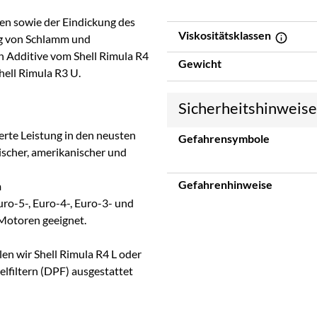
gen sowie der Eindickung des
Viskositätsklassen
ung von Schlamm und
n Additive vom Shell Rimula R4
Gewicht
hell Rimula R3 U.
Sicherheitshinweis
erte Leistung in den neusten
Gefahrensymbole
scher, amerikanischer und
Gefahrenhinweise
n
uro-5-, Euro-4-, Euro-3- und
Motoren geeignet.
n wir Shell Rimula R4 L oder
kelfiltern (DPF) ausgestattet