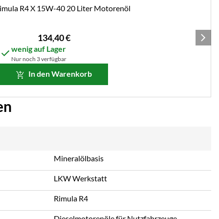
Rimula R4 X 15W-40 20 Liter Motorenöl
134
,
40
€
wenig auf Lager
Nur noch 3 verfügbar
In den Warenkorb
en
Mineralölbasis
LKW Werkstatt
Rimula R4
Dieselmotorenöle für Nutzfahrzeuge