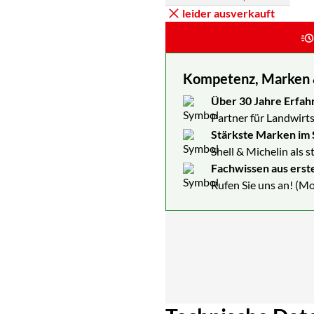
Staffelpreisliste: Preise pro Stück abh
leider ausverkauft
Kompetenz, Marken & 
Über 30 Jahre Erfah
Partner für Landwirts
Stärkste Marken im 
Shell & Michelin als 
Fachwissen aus erst
Rufen Sie uns an! (Mo