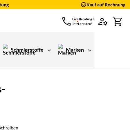
tung
Kauf auf Rechnung
Live Beratung+
Jetzt anrufen!
Schmierstoffe
Marken
s-
schreiben