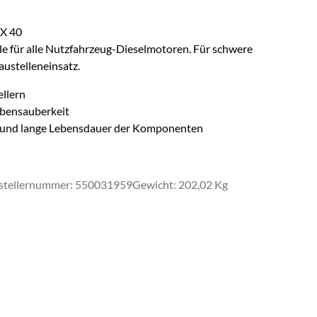
 X 40
e für alle Nutzfahrzeug-Dieselmotoren. Für schwere
austelleneinsatz.
llern
lbensauberkeit
ß und lange Lebensdauer der Komponenten
stellernummer: 550031959
Gewicht: 202,02 Kg