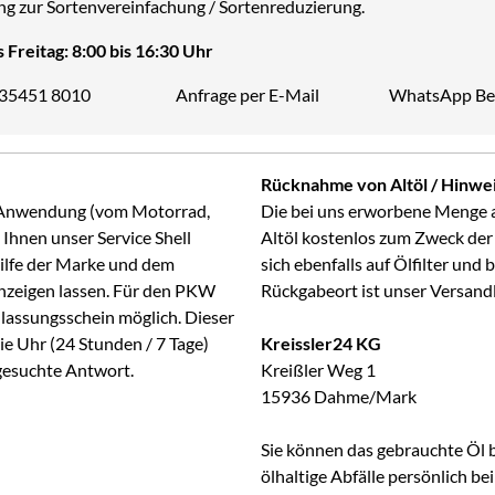
ng zur Sortenvereinfachung / Sortenreduzierung.
 Freitag: 8:00 bis 16:30 Uhr
 35451 8010
Anfrage per E-Mail
WhatsApp Be
Telefon:
Rücknahme von Altöl / Hinwei
ge Anwendung (vom Motorrad,
Die bei uns erworbene Menge 
Ihnen unser Service Shell
Altöl kostenlos zum Zweck der
Hilfe der Marke und dem
sich ebenfalls auf Ölfilter und
anzeigen lassen. Für den PKW
Rückgabeort ist unser Versand
lassungsschein möglich. Dieser
ie Uhr (24 Stunden / 7 Tage)
Kreissler24 KG
 gesuchte Antwort.
Kreißler Weg 1
15936 Dahme/Mark
Sie können das gebrauchte Öl 
ölhaltige Abfälle persönlich b