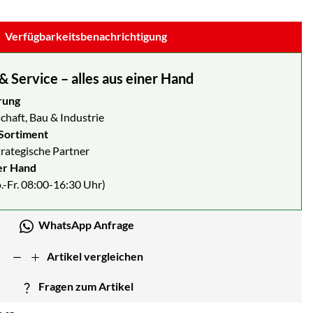
ängig von der Abnahmemenge
Verfügbarkeitsbenachrichtigung
Service – alles aus einer Hand
rung
chaft, Bau & Industrie
Sortiment
strategische Partner
er Hand
.-Fr. 08:00-16:30 Uhr)
WhatsApp Anfrage
Artikel vergleichen
Fragen zum Artikel