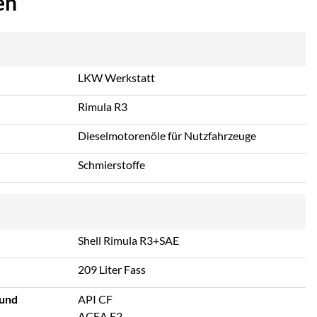
en
LKW Werkstatt
Rimula R3
Dieselmotorenöle für Nutzfahrzeuge
Schmierstoffe
Shell Rimula R3+SAE
209 Liter Fass
 und
API CF
ACEA E2