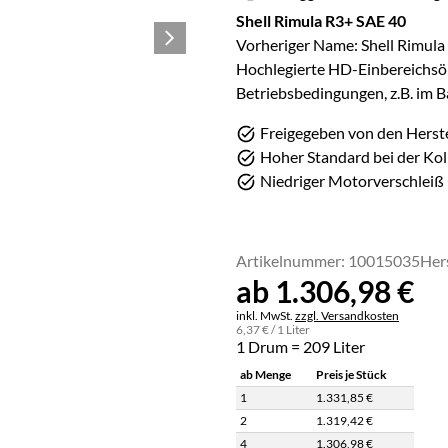
Shell Rimula R3+ SAE 40
Vorheriger Name: Shell Rimula
Hochlegierte HD-Einbereichsöl
Betriebsbedingungen, z.B. im B
Freigegeben von den Herste
Hoher Standard bei der Ko
Niedriger Motorverschlei
Artikelnummer: 10015035
Her
ab:
ab
1.306
,
98
€
Steuerhinweis:
inkl. MwSt.
zzgl. Versandkosten
6
,
37
€
/ 1 Liter
1 Drum = 209 Liter
ab Menge
Preis je Stück
1
1.331
,
85
€
2
1.319
,
42
€
4
1.306
,
98
€