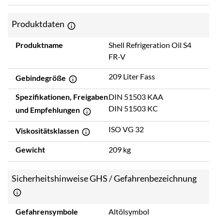
Produktdaten
Produktname
Shell Refrigeration Oil S4
FR-V
209 Liter Fass
Gebindegröße
Spezifikationen, Freigaben
DIN 51503 KAA
DIN 51503 KC
und Empfehlungen
ISO VG 32
Viskositätsklassen
Gewicht
209 kg
Sicherheitshinweise GHS / Gefahrenbezeichnung
Gefahrensymbole
Altölsymbol