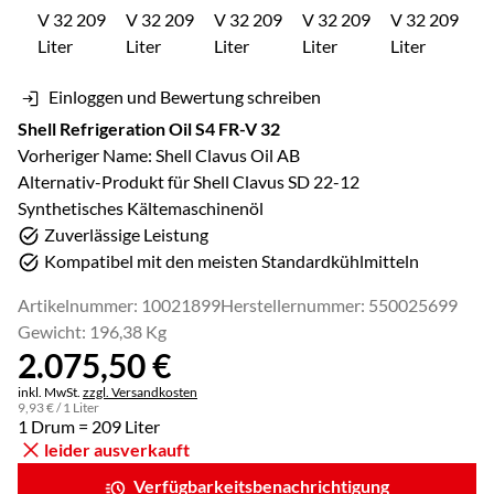
Einloggen und Bewertung schreiben
Shell Refrigeration Oil S4 FR-V 32
Vorheriger Name: Shell Clavus Oil AB
Alternativ-Produkt für Shell Clavus SD 22-12
Synthetisches Kältemaschinenöl
Zuverlässige Leistung
Kompatibel mit den meisten Standardkühlmitteln
Artikelnummer: 10021899
Herstellernummer: 550025699
Gewicht: 196,38 Kg
2.075
,
50
€
Steuerhinweis:
inkl. MwSt.
zzgl. Versandkosten
9
,
93
€
/ 1 Liter
1 Drum = 209 Liter
leider ausverkauft
Verfügbarkeitsbenachrichtigung