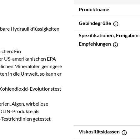
Produktname
Gebindegröße
are Hydraulikflüssigkeiten
Spezifikationen, Freigaben
Empfehlungen
ichen: Ein
der US-amerikanischen EPA
lichen Mineralölen geringere
en in die Umwelt, so kann er
Kohlendioxid-Evolutionstest
erien, Algen, wirbellose
OLIN-Produkte als
strichtlinien getestet
Viskositätsklassen