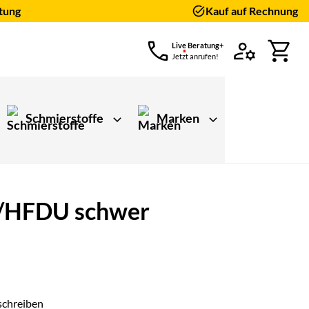
tung
Kauf auf Rechnung
Live Beratung+
Jetzt anrufen!
Schmierstoffe
Marken
ES/HFDU schwer
schreiben