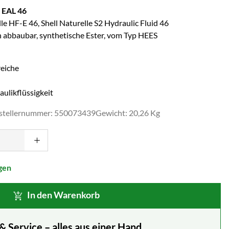
U EAL 46
le HF-E 46, Shell Naturelle S2 Hydraulic Fluid 46
h abbaubar, synthetische Ester, vom Typ HEES
eiche
ulikflüssigkeit
stellernummer: 550073439
Gewicht: 20,26 Kg
gen
In den Warenkorb
Service – alles aus einer Hand