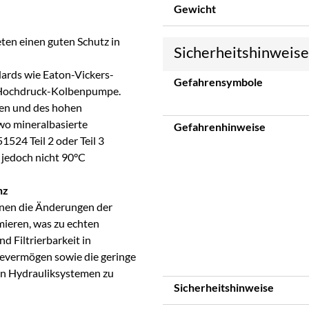
Gewicht
eten einen guten Schutz in
Sicherheitshinweis
dards wie Eaton-Vickers-
Gefahrensymbole
ochdruck-Kolbenpumpe.
ten und des hohen
 wo mineralbasierte
Gefahrenhinweise
524 Teil 2 oder Teil 3
 jedoch nicht 90°C
nz
nen die Änderungen der
ieren, was zu echten
d Filtrierbarkeit in
evermögen sowie die geringe
von Hydrauliksystemen zu
Sicherheitshinweise