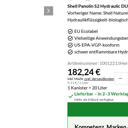
Shell Panolin S2 Hydraulic D
Vorheriger Name: Shell Naturel
Hydraulikflüssigkeit-biologisc
EU Ecolabel
Vielseitige Anwendungsber
US-EPA-VGP-konform
schwer entflammbare Hydra
Artikelnummer: 10012215
Her
182
,
24
€
Steuerhinweis:
inkl. MwSt.
zzgl. Versandkosten
9
,
11
€
/ 1 Liter
1 Kanister = 20 Liter
Lieferbar – in 2–3 Werkta
Mehr als 4 Stück verfügbar
Kompetenz, Marken & 