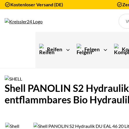
Kostenloser Versand (DE)
Zer
Zum Hauptinhalt springen
Reifen
Felgen
Ko
Shell PANOLIN S2 Hydrauli
entflammbares Bio Hydrauli
Produktgalerie