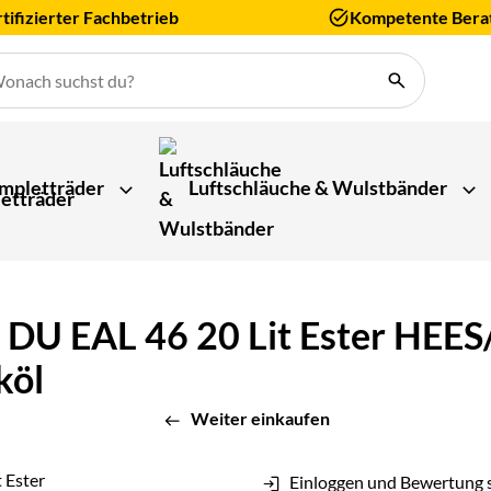
tifizierter Fachbetrieb
Kompetente Bera
mpletträder
Luftschläuche & Wulstbänder
k DU EAL 46 20 Lit Ester HE
köl
Weiter einkaufen
Einloggen und Bewertung 