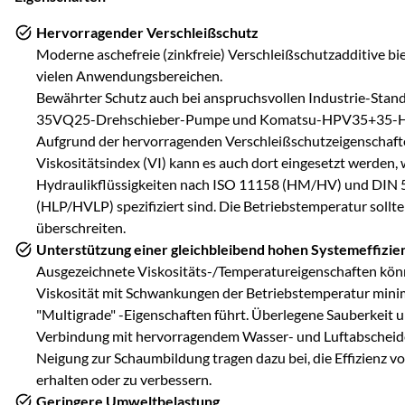
Hervorragender Verschleißschutz
Moderne aschefreie (zinkfreie) Verschleißschutzadditive bi
vielen Anwendungsbereichen.
Bewährter Schutz auch bei anspruchsvollen Industrie-Stan
35VQ25-Drehschieber-Pumpe und Komatsu-HPV35+35-H
Aufgrund der hervorragenden Verschleißschutzeigenschaf
Viskositätsindex (VI) kann es auch dort eingesetzt werden,
Hydraulikflüssigkeiten nach ISO 11158 (HM/HV) und DIN 51
(HLP/HVLP) spezifiziert sind. Die Betriebstemperatur sollte
überschreiten.
Unterstützung einer gleichbleibend hohen Systemeffizie
Ausgezeichnete Viskositäts-/Temperatureigenschaften kön
Viskosität mit Schwankungen der Betriebstemperatur minim
"Multigrade" -Eigenschaften führt. Überlegene Sauberkeit un
Verbindung mit hervorragendem Wasser- und Luftabscheid
Neigung zur Schaumbildung tragen dazu bei, die Effizienz 
erhalten oder zu verbessern.
Geringere Umweltbelastung