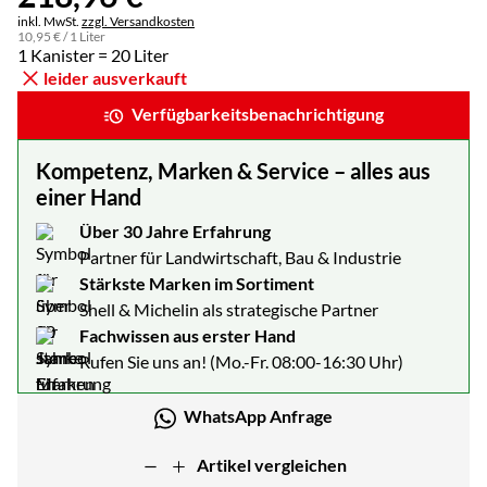
Steuerhinweis:
inkl. MwSt.
zzgl. Versandkosten
10
,
95
€
/ 1 Liter
1 Kanister = 20 Liter
leider ausverkauft
Verfügbarkeitsbenachrichtigung
Kompetenz, Marken & Service – alles aus
einer Hand
Über 30 Jahre Erfahrung
Partner für Landwirtschaft, Bau & Industrie
Stärkste Marken im Sortiment
Shell & Michelin als strategische Partner
Fachwissen aus erster Hand
Rufen Sie uns an! (Mo.-Fr. 08:00-16:30 Uhr)
WhatsApp Anfrage
Artikel vergleichen