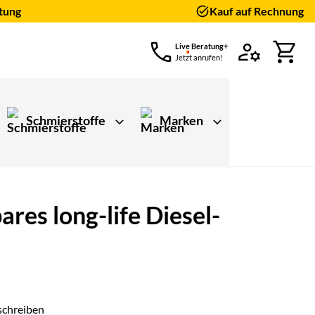
tung
Kauf auf Rechnung
Live Beratung+
Jetzt anrufen!
Schmierstoffe
Marken
res long-life Diesel-
schreiben