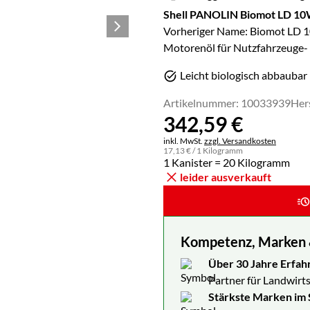
Shell PANOLIN Biomot LD 1
Vorheriger Name: Biomot LD
Motorenöl für Nutzfahrzeuge- l
Leicht biologisch abbaubar
Artikelnummer: 10033939
Her
342
,
59
€
Steuerhinweis:
inkl. MwSt.
zzgl. Versandkosten
17
,
13
€
/ 1 Kilogramm
1 Kanister = 20 Kilogramm
leider ausverkauft
Kompetenz, Marken & 
Über 30 Jahre Erfah
Partner für Landwirts
Stärkste Marken im 