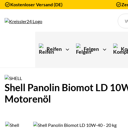
Kostenloser Versand (DE)
Zer
Zum Hauptinhalt springen
Reifen
Felgen
Ko
Shell Panolin Biomot LD 10W-
Motorenöl
Produktgalerie