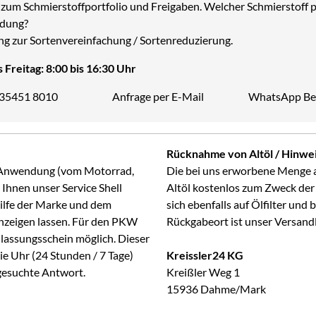
zum Schmierstoffportfolio und Freigaben. Welcher Schmierstoff p
dung?
ng zur Sortenvereinfachung / Sortenreduzierung.
 Freitag: 8:00 bis 16:30 Uhr
 35451 8010
Anfrage per E-Mail
WhatsApp Be
Telefon:
Rücknahme von Altöl / Hinwei
ge Anwendung (vom Motorrad,
Die bei uns erworbene Menge 
Ihnen unser Service Shell
Altöl kostenlos zum Zweck der
Hilfe der Marke und dem
sich ebenfalls auf Ölfilter und
anzeigen lassen. Für den PKW
Rückgabeort ist unser Versand
lassungsschein möglich. Dieser
ie Uhr (24 Stunden / 7 Tage)
Kreissler24 KG
 gesuchte Antwort.
Kreißler Weg 1
15936 Dahme/Mark