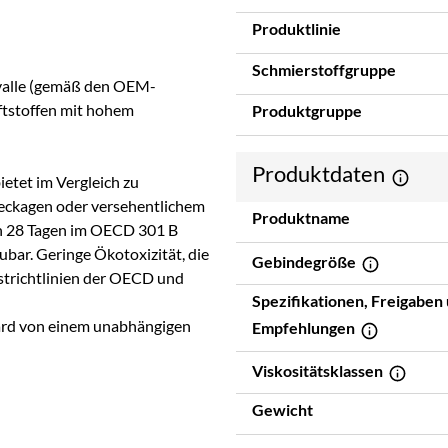
Produktlinie
Schmierstoffgruppe
rvalle (gemäß den OEM-
ftstoffen mit hohem
Produktgruppe
Produktdaten
ietet im Vergleich zu
eckagen oder versehentlichem
Produktname
ch 28 Tagen im OECD 301 B
bar. Geringe Ökotoxizität, die
Gebindegröße
estrichtlinien der OECD und
Spezifikationen, Freigaben
ard von einem unabhängigen
Empfehlungen
Viskositätsklassen
Gewicht