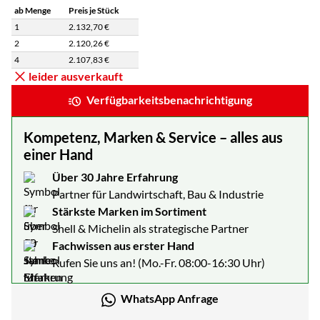
ab Menge
Preis je Stück
1
2.132
,
70
€
2
2.120
,
26
€
4
2.107
,
83
€
Staffelpreisliste: Preise pro Stück abhängig von der Abnahmemenge
leider ausverkauft
Verfügbarkeitsbenachrichtigung
Kompetenz, Marken & Service – alles aus
einer Hand
Über 30 Jahre Erfahrung
Partner für Landwirtschaft, Bau & Industrie
Stärkste Marken im Sortiment
Shell & Michelin als strategische Partner
Fachwissen aus erster Hand
Rufen Sie uns an! (Mo.-Fr. 08:00-16:30 Uhr)
WhatsApp Anfrage