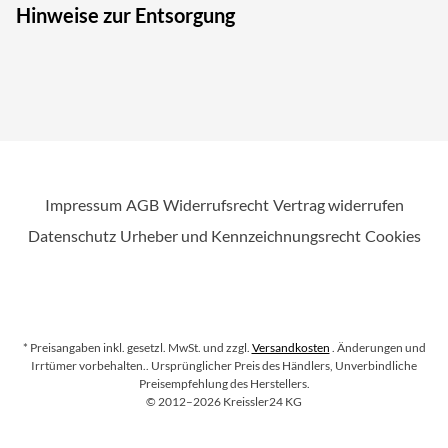
Hinweise zur Entsorgung
Impressum
AGB
Widerrufsrecht
Vertrag widerrufen
Datenschutz
Urheber und Kennzeichnungsrecht
Cookies
* Preisangaben inkl. gesetzl. MwSt. und zzgl.
Versandkosten
. Änderungen und
Irrtümer vorbehalten.
. Ursprünglicher Preis des Händlers, Unverbindliche
Preisempfehlung des Herstellers.
Copyright
©
2012–2026
Kreissler24 KG