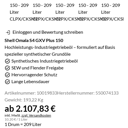
Einloggen und Bewertung schreiben
Shell Omala S4 GXV Plus 150
Hochleistungs-Industriegetriebeöl – formuliert auf Basis
spezieller synthetischer Grundöle
Synthetisches Industriegetriebeöl
SEW und Flender Freigabe
Hervorragender Schutz
Lange Lebensdauer
Artikelnummer: 10019833
Herstellernummer: 550074133
Gewicht: 193,22 Kg
ab:
ab
2.107
,
83
€
Steuerhinweis:
inkl. MwSt.
zzgl. Versandkosten
10
,
20
€
/ 1 Liter
1 Drum = 209 Liter