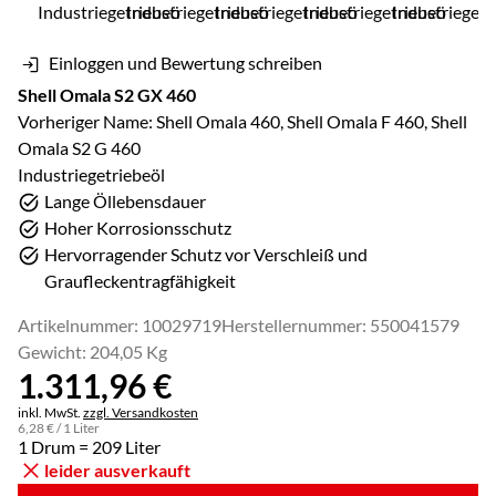
Einloggen und Bewertung schreiben
Shell Omala S2 GX 460
Vorheriger Name: Shell Omala 460, Shell Omala F 460, Shell
Omala S2 G 460
Industriegetriebeöl
Lange Öllebensdauer
Hoher Korrosionsschutz
Hervorragender Schutz vor Verschleiß und
Graufleckentragfähigkeit
Artikelnummer: 10029719
Herstellernummer: 550041579
Gewicht: 204,05 Kg
1.311
,
96
€
Steuerhinweis:
inkl. MwSt.
zzgl. Versandkosten
6
,
28
€
/ 1 Liter
1 Drum = 209 Liter
leider ausverkauft