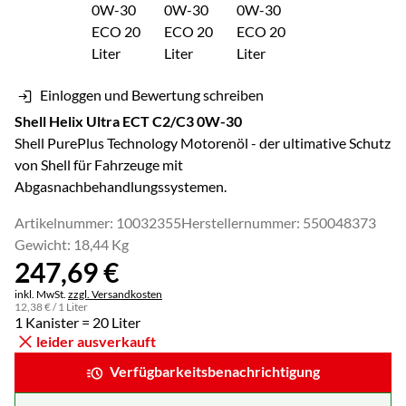
Einloggen und Bewertung schreiben
Shell Helix Ultra ECT C2/C3 0W-30
Shell PurePlus Technology Motorenöl - der ultimative Schutz
von Shell für Fahrzeuge mit
Abgasnachbehandlungssystemen.
Artikelnummer: 10032355
Herstellernummer: 550048373
Gewicht: 18,44 Kg
247
,
69
€
Steuerhinweis:
inkl. MwSt.
zzgl. Versandkosten
12
,
38
€
/ 1 Liter
1 Kanister = 20 Liter
leider ausverkauft
Verfügbarkeitsbenachrichtigung