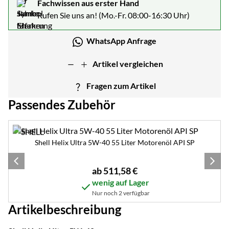
Fachwissen aus erster Hand
Rufen Sie uns an! (Mo.-Fr. 08:00-16:30 Uhr)
WhatsApp Anfrage
Artikel vergleichen
Fragen zum Artikel
Passendes Zubehör
Zubehör überspringen
Shell Helix Ultra 5W-40 55 Liter Motorenöl API SP
ab:
ab
511
,
58
€
wenig auf Lager
Nur noch 2 verfügbar
Artikelbeschreibung