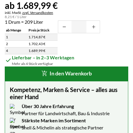
ab:
ab
1.689
,
99
€
Steuerhinweis:
inkl. MwSt.
zzgl. Versandkosten
8
,
21
€
/ 1 Liter
1 Drum = 209 Liter
ab Menge
Preis je Stück
1
1.714
,
87
€
2
1.702
,
43
€
4
1.689
,
99
€
Staffelpreisliste: Preise pro Stück abhängig von der Abnahmemenge
Lieferbar – in 2–3 Werktagen
Mehr als 4 Stück verfügbar
In den Warenkorb
Kompetenz, Marken & Service – alles aus
einer Hand
Über 30 Jahre Erfahrung
Partner für Landwirtschaft, Bau & Industrie
Stärkste Marken im Sortiment
Shell & Michelin als strategische Partner