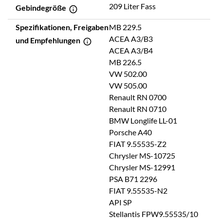
209 Liter Fass
Gebindegröße
Spezifikationen, Freigaben
MB 229.5
ACEA A3/B3
und Empfehlungen
ACEA A3/B4
MB 226.5
VW 502.00
VW 505.00
Renault RN 0700
Renault RN 0710
BMW Longlife LL-01
Porsche A40
FIAT 9.55535-Z2
Chrysler MS-10725
Chrysler MS-12991
PSA B71 2296
FIAT 9.55535-N2
API SP
Stellantis FPW9.55535/10