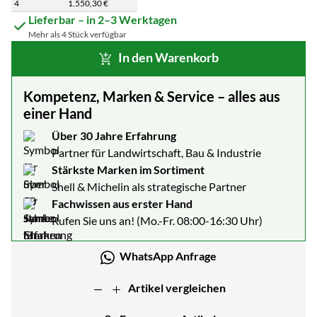
4
1.550
,
30
€
Staffelpreisliste: Preise pro Stück abhängig von der Abnahmemenge
Lieferbar – in 2–3 Werktagen
Mehr als 4 Stück verfügbar
In den Warenkorb
Kompetenz, Marken & Service – alles aus
einer Hand
Über 30 Jahre Erfahrung
Partner für Landwirtschaft, Bau & Industrie
Stärkste Marken im Sortiment
Shell & Michelin als strategische Partner
Fachwissen aus erster Hand
Rufen Sie uns an! (Mo.-Fr. 08:00-16:30 Uhr)
WhatsApp Anfrage
Artikel vergleichen