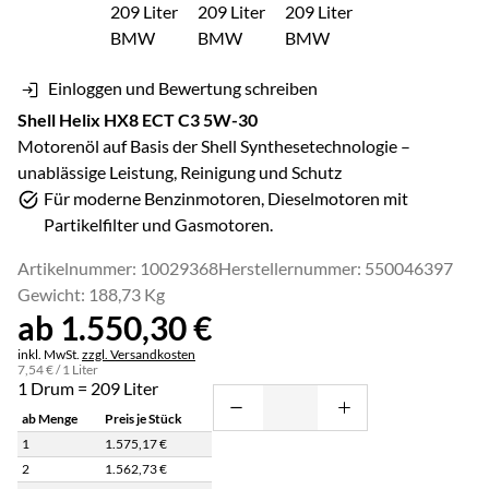
Einloggen und Bewertung schreiben
Shell Helix HX8 ECT C3 5W-30
Motorenöl auf Basis der Shell Synthesetechnologie –
unablässige Leistung, Reinigung und Schutz
Für moderne Benzinmotoren, Dieselmotoren mit
Partikelfilter und Gasmotoren.
Artikelnummer: 10029368
Herstellernummer: 550046397
Gewicht: 188,73 Kg
ab:
ab
1.550
,
30
€
Steuerhinweis:
inkl. MwSt.
zzgl. Versandkosten
7
,
54
€
/ 1 Liter
1 Drum = 209 Liter
ab Menge
Preis je Stück
1
1.575
,
17
€
2
1.562
,
73
€