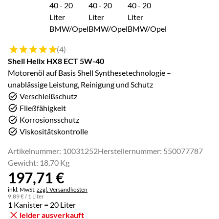
Bewertung: 5 von 5 (4 Bewertungen)
(4)
Shell Helix HX8 ECT 5W-40
Motorenöl auf Basis Shell Synthesetechnologie –
unablässige Leistung, Reinigung und Schutz
Verschleißschutz
Fließfähigkeit
Korrosionsschutz
Viskositätskontrolle
Artikelnummer: 10031252
Herstellernummer: 550077787
Gewicht: 18,70 Kg
197
,
71
€
Steuerhinweis:
inkl. MwSt.
zzgl. Versandkosten
9
,
89
€
/ 1 Liter
1 Kanister = 20 Liter
leider ausverkauft