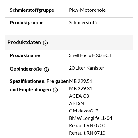
Schmierstoffgruppe
Pkw-Motorenöle
Produktgruppe
Schmierstoffe
Produktdaten
Produktname
Shell Helix HX8 ECT
20 Liter Kanister
Gebindegröße
Spezifikationen, Freigaben
MB 229.51
MB 229.31
und Empfehlungen
ACEA C3
API SN
GM dexos2 ™
BMW Longlife LL-04
Renault RN 0700
Renault RN 0710