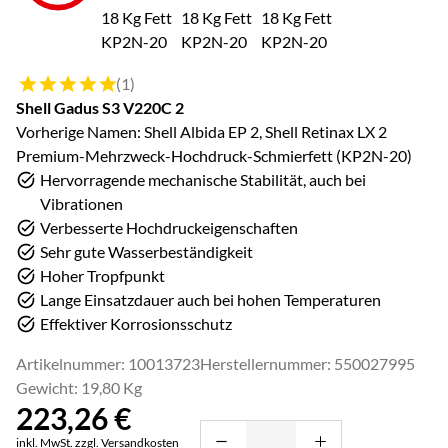
Bewertung: 5 von 5 (1 Bewertungen)
(1)
Shell Gadus S3 V220C 2
Vorherige Namen: Shell Albida EP 2, Shell Retinax LX 2
Premium-Mehrzweck-Hochdruck-Schmierfett (KP2N-20)
Hervorragende mechanische Stabilität, auch bei
Vibrationen
Verbesserte Hochdruckeigenschaften
Sehr gute Wasserbeständigkeit
Hoher Tropfpunkt
Lange Einsatzdauer auch bei hohen Temperaturen
Effektiver Korrosionsschutz
Artikelnummer: 10013723
Herstellernummer: 550027995
Gewicht: 19,80 Kg
223
,
26
€
Steuerhinweis:
inkl. MwSt.
zzgl. Versandkosten