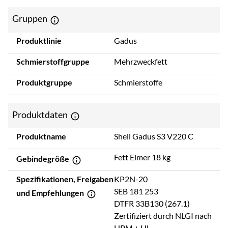
Gruppen
Produktlinie
Gadus
Schmierstoffgruppe
Mehrzweckfett
Produktgruppe
Schmierstoffe
Produktdaten
Produktname
Shell Gadus S3 V220 C
Fett Eimer 18 kg
Gebindegröße
Spezifikationen, Freigaben
KP2N-20
SEB 181 253
und Empfehlungen
DTFR 33B130 (267.1)
Zertifiziert durch NLGI nach
HPM + HL