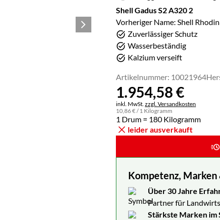
Shell Gadus S2 A320 2
Vorheriger Name: Shell Rhodin
Zuverlässiger Schutz
Wasserbeständig
Kalzium verseift
Artikelnummer: 10021964
Her
1.954
,
58
€
Steuerhinweis:
inkl. MwSt.
zzgl. Versandkosten
10
,
86
€
/ 1 Kilogramm
1 Drum = 180 Kilogramm
leider ausverkauft
Kompetenz, Marken & 
Über 30 Jahre Erfah
Partner für Landwirts
Stärkste Marken im 