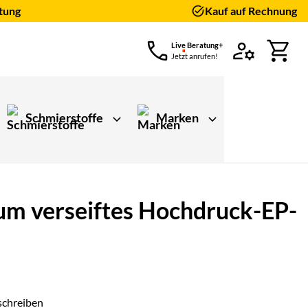
tung
Kauf auf Rechnung
Live Beratung+
Jetzt anrufen!
Schmierstoffe
Marken
um verseiftes Hochdruck-EP-
schreiben