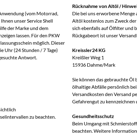
Rücknahme von Altöl / Hinwei
ge Anwendung (vom Motorrad,
Die bei uns erworbene Menge 
Ihnen unser Service Shell
Altöl kostenlos zum Zweck der
Hilfe der Marke und dem
sich ebenfalls auf Ölfilter und
anzeigen lassen. Für den PKW
Rückgabeort ist unser Versand
lassungsschein möglich. Dieser
ie Uhr (24 Stunden / 7 Tage)
Kreissler24 KG
 gesuchte Antwort.
Kreißler Weg 1
15936 Dahme/Mark
Sie können das gebrauchte Öl 
ölhaltige Abfälle persönlich b
Versandkosten den Versand per 
Gefahrengut zu kennzeichnen 
ichtlich
Gesundheitsschutz
lintervallen zu beachten.
Beim Umgang mit Schmierstoffe
beachten. Weitere Information