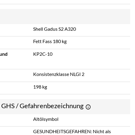
Shell Gadus S2 A320
Fett Fass 180 kg
 und
KP2C-10
Konsistenzklasse NLGI 2
198 kg
e GHS / Gefahrenbezeichnung
Altölsymbol
GESUNDHEITSGEFAHREN: Nicht als