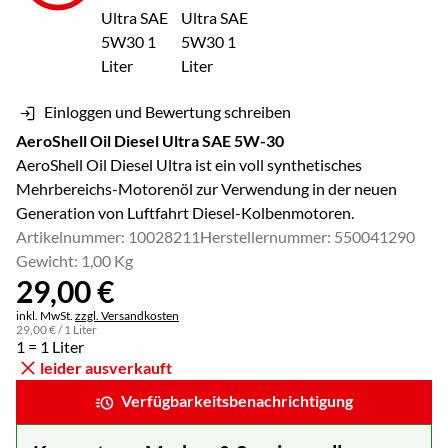
Einloggen und Bewertung schreiben
AeroShell Oil Diesel Ultra SAE 5W-30
AeroShell Oil Diesel Ultra ist ein voll synthetisches
Mehrbereichs-Motorenöl zur Verwendung in der neuen
Generation von Luftfahrt Diesel-Kolbenmotoren.
Artikelnummer: 10028211
Herstellernummer: 550041290
Gewicht: 1,00 Kg
29
,
00
€
Steuerhinweis:
inkl. MwSt.
zzgl. Versandkosten
29
,
00
€
/ 1 Liter
1 = 1 Liter
leider ausverkauft
Verfügbarkeitsbenachrichtigung