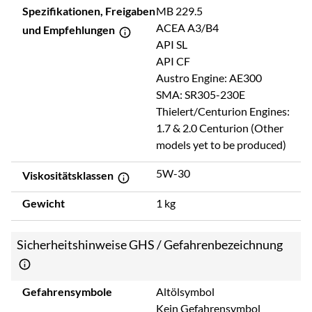
Spezifikationen, Freigaben
MB 229.5
ACEA A3/B4
und Empfehlungen
API SL
API CF
Austro Engine: AE300
SMA: SR305-230E
Thielert/Centurion Engines:
1.7 & 2.0 Centurion (Other
models yet to be produced)
5W-30
Viskositätsklassen
Gewicht
1 kg
Sicherheitshinweise GHS / Gefahrenbezeichnung
Gefahrensymbole
Altölsymbol
Kein Gefahrensymbol