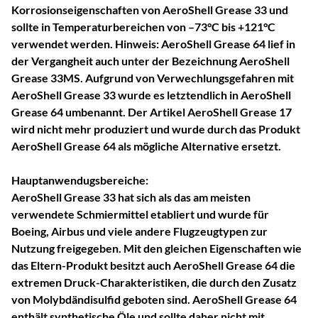
Korrosionseigenschaften von AeroShell Grease 33 und
sollte in Temperaturbereichen von –73°C bis +121°C
verwendet werden.
Hinweis
: AeroShell Grease 64 lief in
der Vergangheit auch unter der Bezeichnung AeroShell
Grease 33MS. Aufgrund von Verwechlungsgefahren mit
AeroShell Grease 33 wurde es letztendlich in AeroShell
Grease 64 umbenannt. Der Artikel AeroShell Grease 17
wird nicht mehr produziert und wurde durch das Produkt
AeroShell Grease 64 als mögliche Alternative ersetzt.
Hauptanwendugsbereiche:
AeroShell Grease 33 hat sich als das am meisten
verwendete Schmiermittel etabliert und wurde für
Boeing, Airbus und viele andere Flugzeugtypen zur
Nutzung freigegeben. Mit den gleichen Eigenschaften wie
das Eltern-Produkt besitzt auch AeroShell Grease 64 die
extremen Druck-Charakteristiken, die durch den Zusatz
von Molybdändisulfid geboten sind. AeroShell Grease 64
enthält synthetische Öle und sollte daher
nicht
mit