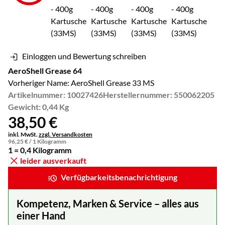
Einloggen und Bewertung schreiben
AeroShell Grease 64
Vorheriger Name: AeroShell Grease 33 MS
Artikelnummer: 10027426
Herstellernummer: 550062205
Gewicht: 0,44 Kg
38
,
50
€
Steuerhinweis:
inkl. MwSt.
zzgl. Versandkosten
96
,
25
€
/ 1 Kilogramm
1 = 0,4 Kilogramm
leider ausverkauft
Verfügbarkeitsbenachrichtigung
Kompetenz, Marken & Service – alles aus
einer Hand