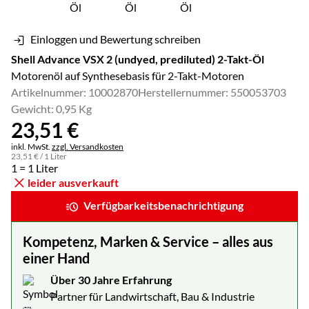
Einloggen und Bewertung schreiben
Shell Advance VSX 2 (undyed, prediluted) 2-Takt-Öl
Motorenöl auf Synthesebasis für 2-Takt-Motoren
Artikelnummer: 10002870
Herstellernummer: 550053703
Gewicht: 0,95 Kg
23
,
51
€
Steuerhinweis:
inkl. MwSt.
zzgl. Versandkosten
23
,
51
€
/ 1 Liter
1 = 1 Liter
leider ausverkauft
Verfügbarkeitsbenachrichtigung
Kompetenz, Marken & Service – alles aus
einer Hand
Über 30 Jahre Erfahrung
Partner für Landwirtschaft, Bau & Industrie