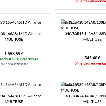
leider ausverka
38 166A8/161D Alliance
340/80R18 143A8/138D 
MULTIUSE
MULTIUSE
1.558
,
59
€
545
,
40
€
eferzeit 5–10 Werktage
leider ausverka
 als 4 Stück verfügbar
34 164A8/159D Alliance
360/80R24 143A8/138D 
MULTIUSE
MULTIUSE