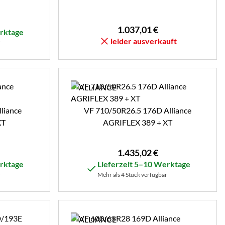
1.037
,
01
€
erktage
leider ausverkauft
r
liance
VF 710/50R26.5 176D Alliance
XT
AGRIFLEX 389 + XT
1.435
,
02
€
erktage
Lieferzeit 5–10 Werktage
r
Mehr als 4 Stück verfügbar