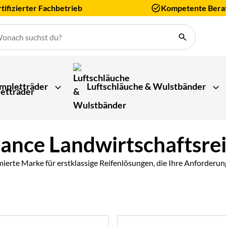
tifizierter Fachbetrieb
Kompetente Bera
mpletträder
Luftschläuche & Wulstbänder
iance Landwirtschaftsre
mierte Marke für erstklassige Reifenlösungen, die Ihre Anforderung