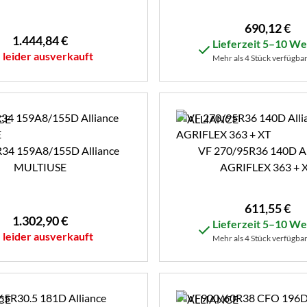
690
,
12
€
1.444
,
84
€
Lieferzeit 5–10 W
leider ausverkauft
Mehr als 4 Stück verfügba
34 159A8/155D Alliance
VF 270/95R36 140D Al
MULTIUSE
AGRIFLEX 363 + 
611
,
55
€
1.302
,
90
€
Lieferzeit 5–10 W
leider ausverkauft
Mehr als 4 Stück verfügba