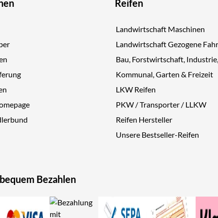
nen
Reifen
Landwirtschaft Maschinen
ber
Landwirtschaft Gezogene Fah
gen
Bau, Forstwirtschaft, Industrie
ferung
Kommunal, Garten & Freizeit
en
LKW Reifen
Homepage
PKW / Transporter / LLKW
dlerbund
Reifen Hersteller
Unsere Bestseller-Reifen
 bequem Bezahlen