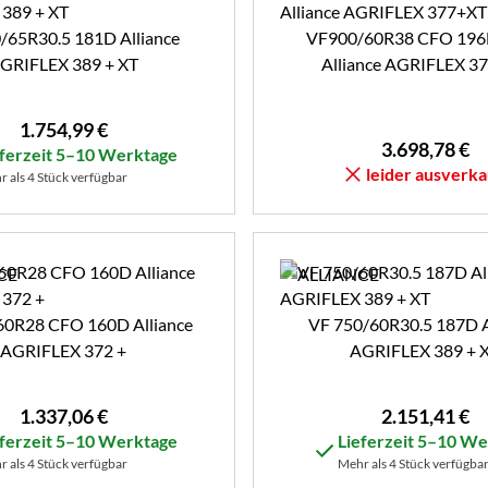
/65R30.5 181D Alliance
VF900/60R38 CFO 196
GRIFLEX 389 + XT
Alliance AGRIFLEX 3
1.754
,
99
€
3.698
,
78
€
eferzeit 5–10 Werktage
leider ausverka
 als 4 Stück verfügbar
60R28 CFO 160D Alliance
VF 750/60R30.5 187D A
AGRIFLEX 372 +
AGRIFLEX 389 + 
1.337
,
06
€
2.151
,
41
€
eferzeit 5–10 Werktage
Lieferzeit 5–10 W
 als 4 Stück verfügbar
Mehr als 4 Stück verfügba