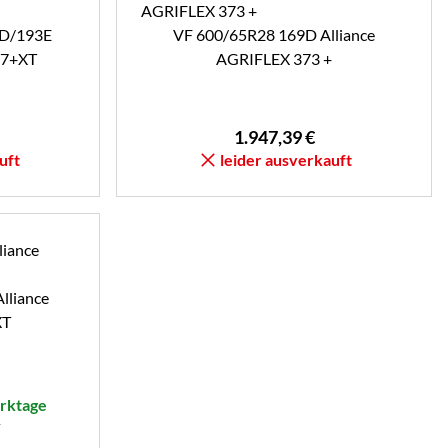
D/193E
VF 600/65R28 169D Alliance
77+XT
AGRIFLEX 373 +
1.947
,
39
€
uft
leider ausverkauft
lliance
XT
erktage
r