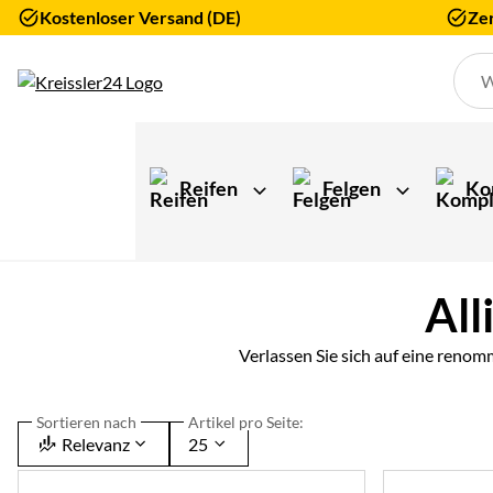
Kostenloser Versand (DE)
Zer
Zum Hauptinhalt springen
Reifen
Felgen
Ko
All
Verlassen Sie sich auf eine renom
Sortieren nach
Artikel pro Seite:
Relevanz
25