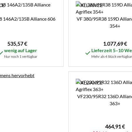
 146A2/135B Alliance 606
VF 380/95R38 159D Allianc
354+
535
,
57
€
1.077
,
69
€
wenig auf Lager
Lieferzeit 5–10 W
Nur noch 1 verfügbar
Mehr als 4 Stück verfügba
VF230/95R32 136D Allianc
363+
464
,
91
€