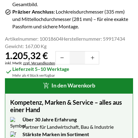
Gesamtbild.
Präziser Anschluss:
Lochkreisdurchmesser (
335
mm)
und Mittellochdurchmesser (
281
mm) – für eine exakte
Passform und sichere Montage.
Artikelnummer: 10018604
Herstellernummer: 59917434
Gewicht: 167,00 Kg
1.205
,
32
€
Steuerhinweis:
inkl. MwSt.
zzgl. Versandkosten
Lieferzeit 5–10 Werktage
Mehr als 4 Stück verfügbar
In den Warenkorb
Kompetenz, Marken & Service – alles aus
einer Hand
Über 30 Jahre Erfahrung
Partner für Landwirtschaft, Bau & Industrie
Stärkste Marken im Sortiment