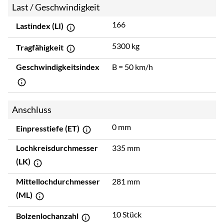
Last / Geschwindigkeit
166
Lastindex (LI)
5300 kg
Tragfähigkeit
Geschwindigkeitsindex
B = 50 km/h
Anschluss
0 mm
Einpresstiefe (ET)
Lochkreisdurchmesser
335 mm
(LK)
Mittellochdurchmesser
281 mm
(ML)
10 Stück
Bolzenlochanzahl