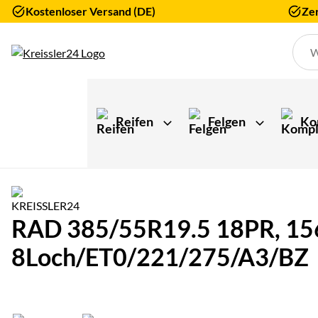
Kostenloser Versand (DE)
Zer
Zum Hauptinhalt springen
Reifen
Felgen
Ko
RAD 385/55R19.5 18PR, 156J
8Loch/ET0/221/275/A3/BZ