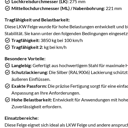
Lochkreisdurchmesser (LK):
275 mm
Mittellochdurchmesser (ML) / Nabenbohrung:
221 mm
Tragfähigkeit und Belastbarkeit:
Diese LKW Felge wurde für hohe Belastungen entwickelt und b
Stabilität. Sie kann unter den folgenden Bedingungen eingeset
Tragfähigkeit:
3850 kg bei 100 km/h
Tragfähigkeit 2:
kg bei km/h
Besondere Vorteile:
Langlebig:
Gefertigt aus hochwertigem Stahl für maximale H
Schutzlackierung:
Die Silber (RAL9006) Lackierung schützt
äußeren Einflüssen.
Exakte Passform:
Die präzise Fertigung sorgt für eine ein
Anpassung an Ihre Anforderungen.
Hohe Belastbarkeit:
Entwickelt für Anwendungen mit hohen
Zuverlässigkeit erfordern.
Einsatzbereiche:
Diese Felge eignet sich ideal als LKW Felge und andere anspru