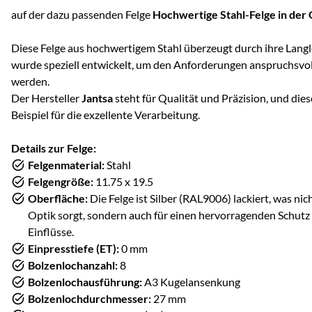
auf der dazu passenden Felge
Hochwertige Stahl-Felge in der 
Diese Felge aus hochwertigem Stahl überzeugt durch ihre Langleb
wurde speziell entwickelt, um den Anforderungen anspruchsv
werden.
Der Hersteller
Jantsa
steht für Qualität und Präzision, und diese
Beispiel für die exzellente Verarbeitung.
Details zur Felge:
Felgenmaterial:
Stahl
Felgengröße:
11.75 x 19.5
Oberfläche:
Die Felge ist Silber (RAL9006) lackiert, was ni
Optik sorgt, sondern auch für einen hervorragenden Schut
Einflüsse.
Einpresstiefe (ET):
0 mm
Bolzenlochanzahl:
8
Bolzenlochausführung:
A3 Kugelansenkung
Bolzenlochdurchmesser:
27 mm