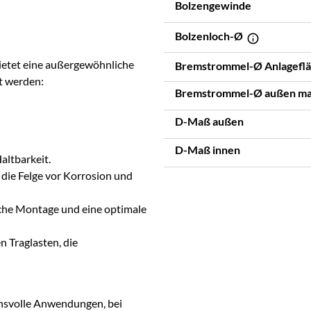
Bolzengewinde
Bolzenloch-Ø
ietet eine außergewöhnliche
Bremstrommel-Ø Anlagefl
zt werden:
Bremstrommel-Ø außen m
D-Maß außen
D-Maß innen
altbarkeit.
 die Felge vor Korrosion und
fache Montage und eine optimale
 Traglasten, die
chsvolle Anwendungen, bei