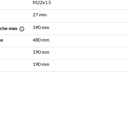
M22x1.5
27 mm
390 mm
äche max
ax
480 mm
190 mm
190 mm