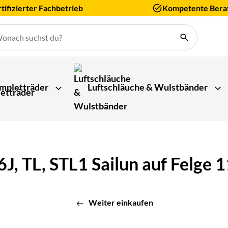
tifizierter Fachbetrieb
Kompetente Bera
mpletträder
Luftschläuche & Wulstbänder
, TL, STL1 Sailun auf Felge 
Weiter einkaufen