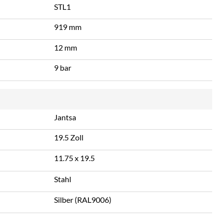
STL1
919 mm
12 mm
9 bar
Jantsa
19.5 Zoll
11.75 x 19.5
Stahl
Silber (RAL9006)