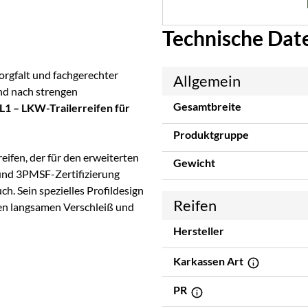
Technische Dat
orgfalt und fachgerechter
Allgemein
nd nach strengen
Gesamtbreite
L1 – LKW-Trailerreifen für
Produktgruppe
eifen, der für den erweiterten
Gewicht
 und 3PMSF-Zertifizierung
h. Sein spezielles Profildesign
Reifen
nen langsamen Verschleiß und
Hersteller
Karkassen Art
PR