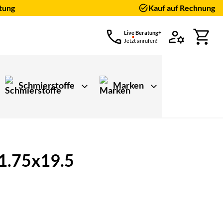
tung
Kauf auf Rechnung
Live Beratung+
Jetzt anrufen!
Schmierstoffe
Marken
11.75x19.5