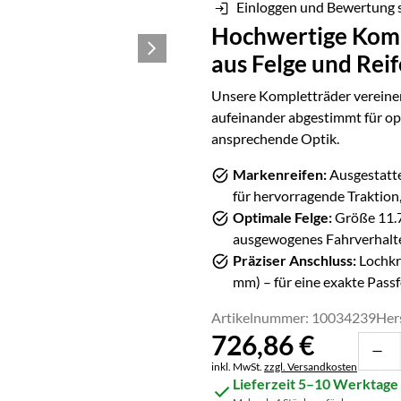
Einloggen und Bewertung 
Hochwertige Komp
aus Felge und Rei
Unsere Kompletträder vereinen
aufeinander abgestimmt für op
ansprechende Optik.
Markenreifen:
Ausgestatte
für hervorragende Traktion,
Optimale Felge:
Größe
11.
ausgewogenes Fahrverhalte
Präziser Anschluss:
Lochkr
mm) – für eine exakte Pass
Artikelnummer: 10034239
Her
726
,
86
€
Steuerhinweis:
inkl. MwSt.
zzgl. Versandkosten
Lieferzeit 5–10 Werktage