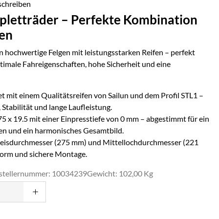
schreiben
letträder – Perfekte Kombination
fen
 hochwertige Felgen mit leistungsstarken Reifen – perfekt
timale Fahreigenschaften, hohe Sicherheit und eine
t mit einem Qualitätsreifen von
Sailun
und dem Profil
STL1
–
 Stabilität und lange Laufleistung.
75 x 19.5
mit einer Einpresstiefe von
0
mm – abgestimmt für ein
n und ein harmonisches Gesamtbild.
eisdurchmesser (
275
mm) und Mittellochdurchmesser (
221
form und sichere Montage.
stellernummer: 10034239
Gewicht: 102,00 Kg