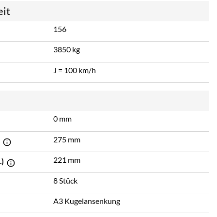
eit
156
3850 kg
J = 100 km/h
0 mm
275 mm
)
221 mm
L)
8 Stück
A3 Kugelansenkung