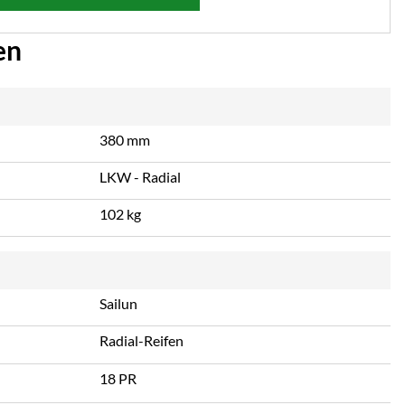
en
380 mm
LKW - Radial
102 kg
Sailun
Radial-Reifen
18 PR