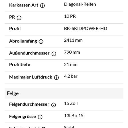
Diagonal-Reifen
Karkassen Art
10 PR
PR
Profil
BK-SKIDPOWER-HD
2411 mm
Abrollumfang
790 mm
Außendurchmesser
Profiltiefe
21 mm
4,2 bar
Maximaler Luftdruck
Felge
15 Zoll
Felgendurchmesser
13LB x 15
Felgengrösse
Stahl