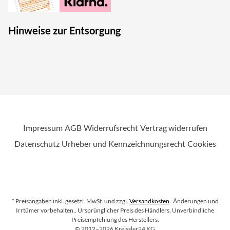
Hinweise zur Entsorgung
Impressum
AGB
Widerrufsrecht
Vertrag widerrufen
Datenschutz
Urheber und Kennzeichnungsrecht
Cookies
* Preisangaben inkl. gesetzl. MwSt. und zzgl.
Versandkosten
. Änderungen und
Irrtümer vorbehalten.
. Ursprünglicher Preis des Händlers, Unverbindliche
Preisempfehlung des Herstellers.
Copyright
©
2012–2026
Kreissler24 KG