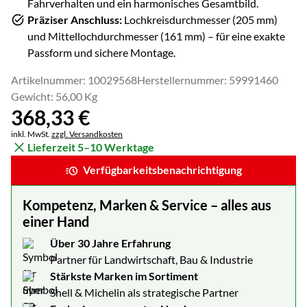
Fahrverhalten und ein harmonisches Gesamtbild.
Präziser Anschluss:
Lochkreisdurchmesser (
205
mm)
und Mittellochdurchmesser (
161
mm) – für eine exakte
Passform und sichere Montage.
Artikelnummer: 10029568
Herstellernummer: 59991460
Gewicht: 56,00 Kg
368
,
33
€
Steuerhinweis:
inkl. MwSt.
zzgl. Versandkosten
Lieferzeit 5–10 Werktage
Verfügbarkeitsbenachrichtigung
Kompetenz, Marken & Service – alles aus
einer Hand
Über 30 Jahre Erfahrung
Partner für Landwirtschaft, Bau & Industrie
Stärkste Marken im Sortiment
Shell & Michelin als strategische Partner