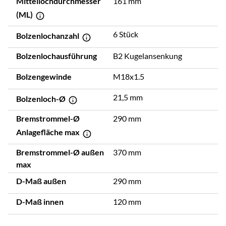
Mittellochdurchmesser
161 mm
(ML)
6 Stück
Bolzenlochanzahl
Bolzenlochausführung
B2 Kugelansenkung
Bolzengewinde
M18x1.5
21,5 mm
Bolzenloch-Ø
Bremstrommel-Ø
290 mm
Anlagefläche max
Bremstrommel-Ø außen
370 mm
max
D-Maß außen
290 mm
D-Maß innen
120 mm