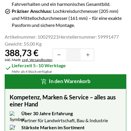
Fahrverhalten und ein harmonisches Gesamtbild.
Präziser Anschluss:
Lochkreisdurchmesser (
205
mm)
und Mittellochdurchmesser (
161
mm) – für eine exakte
Passform und sichere Montage.
Artikelnummer: 10029221
Herstellernummer: 59991477
Gewicht: 55,00 Kg
388
,
73
€
Steuerhinweis:
inkl. MwSt.
zzgl. Versandkosten
Lieferzeit 5–10 Werktage
Mehr als 4 Stück verfügbar
In den Warenkorb
Kompetenz, Marken & Service – alles aus
einer Hand
Über 30 Jahre Erfahrung
Partner für Landwirtschaft, Bau & Industrie
Stärkste Marken im Sortiment