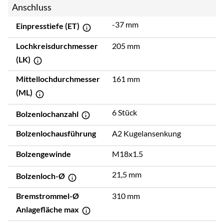
Anschluss
-37 mm
Einpresstiefe (ET)
Lochkreisdurchmesser
205 mm
(LK)
Mittellochdurchmesser
161 mm
(ML)
6 Stück
Bolzenlochanzahl
Bolzenlochausführung
A2 Kugelansenkung
Bolzengewinde
M18x1.5
21,5 mm
Bolzenloch-Ø
Bremstrommel-Ø
310 mm
Anlagefläche max