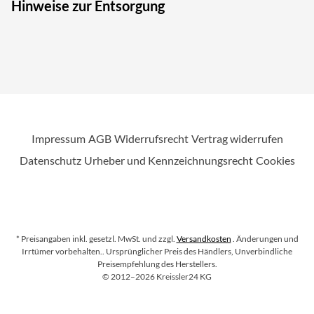
Hinweise zur Entsorgung
Impressum
AGB
Widerrufsrecht
Vertrag widerrufen
Datenschutz
Urheber und Kennzeichnungsrecht
Cookies
* Preisangaben inkl. gesetzl. MwSt. und zzgl.
Versandkosten
. Änderungen und
Irrtümer vorbehalten.
. Ursprünglicher Preis des Händlers, Unverbindliche
Preisempfehlung des Herstellers.
Copyright
©
2012–2026
Kreissler24 KG