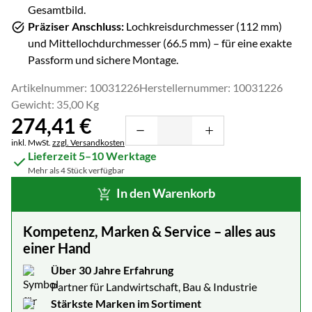
Gesamtbild.
Präziser Anschluss:
Lochkreisdurchmesser (
112
mm)
und Mittellochdurchmesser (
66.5
mm) – für eine exakte
Passform und sichere Montage.
Artikelnummer: 10031226
Herstellernummer: 10031226
Gewicht: 35,00 Kg
274
,
41
€
Steuerhinweis:
inkl. MwSt.
zzgl. Versandkosten
Lieferzeit 5–10 Werktage
Mehr als 4 Stück verfügbar
In den Warenkorb
Kompetenz, Marken & Service – alles aus
einer Hand
Über 30 Jahre Erfahrung
Partner für Landwirtschaft, Bau & Industrie
Stärkste Marken im Sortiment