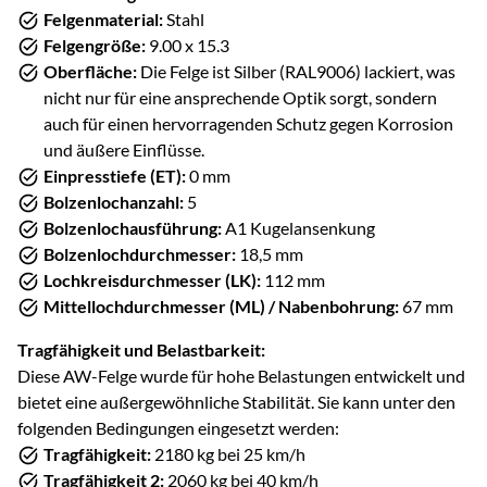
Felgenmaterial:
Stahl
Felgengröße:
9.00 x 15.3
Oberfläche:
Die Felge ist Silber (RAL9006) lackiert, was
nicht nur für eine ansprechende Optik sorgt, sondern
auch für einen hervorragenden Schutz gegen Korrosion
und äußere Einflüsse.
Einpresstiefe (ET):
0 mm
Bolzenlochanzahl:
5
Bolzenlochausführung:
A1 Kugelansenkung
Bolzenlochdurchmesser:
18,5 mm
Lochkreisdurchmesser (LK):
112 mm
Mittellochdurchmesser (ML) / Nabenbohrung:
67 mm
Tragfähigkeit und Belastbarkeit:
Diese AW-Felge wurde für hohe Belastungen entwickelt und
bietet eine außergewöhnliche Stabilität. Sie kann unter den
folgenden Bedingungen eingesetzt werden:
Tragfähigkeit:
2180 kg bei 25 km/h
Tragfähigkeit 2:
2060 kg bei 40 km/h