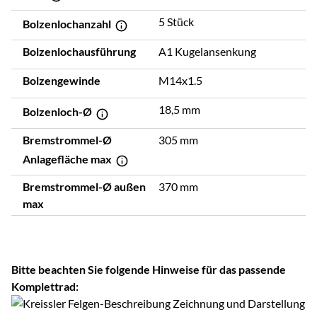
5 Stück
Bolzenlochanzahl
Bolzenlochausführung
A1 Kugelansenkung
Bolzengewinde
M14x1.5
18,5 mm
Bolzenloch-Ø
Bremstrommel-Ø
305 mm
Anlagefläche max
Bremstrommel-Ø außen
370 mm
max
Bitte beachten Sie folgende Hinweise für das passende
Komplettrad: