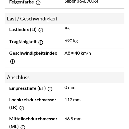
Silber (RAL9006)
Felgenfarbe
Last / Geschwindigkeit
95
Lastindex (LI)
690 kg
Tragfähigkeit
Geschwindigkeitsindex
A8 = 40 km/h
Anschluss
0 mm
Einpresstiefe (ET)
Lochkreisdurchmesser
112 mm
(LK)
Mittellochdurchmesser
66.5 mm
(ML)