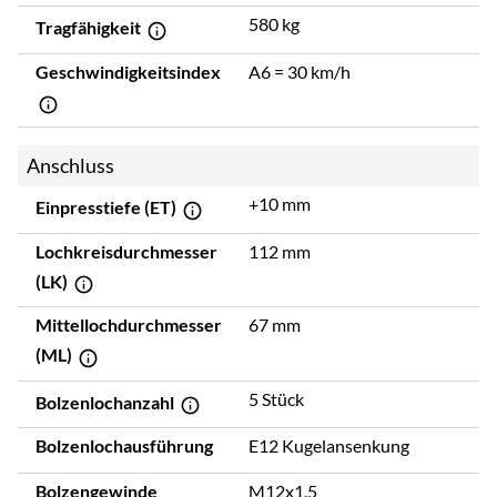
580 kg
Tragfähigkeit
Geschwindigkeitsindex
A6 = 30 km/h
Anschluss
+10 mm
Einpresstiefe (ET)
Lochkreisdurchmesser
112 mm
(LK)
Mittellochdurchmesser
67 mm
(ML)
5 Stück
Bolzenlochanzahl
Bolzenlochausführung
E12 Kugelansenkung
Bolzengewinde
M12x1.5