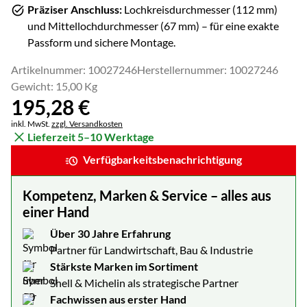
Präziser Anschluss:
Lochkreisdurchmesser (
112
mm)
und Mittellochdurchmesser (
67
mm) – für eine exakte
Passform und sichere Montage.
Artikelnummer: 10027246
Herstellernummer: 10027246
Gewicht: 15,00 Kg
195
,
28
€
Steuerhinweis:
inkl. MwSt.
zzgl. Versandkosten
Lieferzeit 5–10 Werktage
Verfügbarkeitsbenachrichtigung
Kompetenz, Marken & Service – alles aus
einer Hand
Über 30 Jahre Erfahrung
Partner für Landwirtschaft, Bau & Industrie
Stärkste Marken im Sortiment
Shell & Michelin als strategische Partner
Fachwissen aus erster Hand