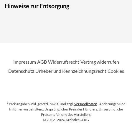
Hinweise zur Entsorgung
Impressum
AGB
Widerrufsrecht
Vertrag widerrufen
Datenschutz
Urheber und Kennzeichnungsrecht
Cookies
* Preisangaben inkl. gesetzl. MwSt. und zzgl.
Versandkosten
. Änderungen und
Irrtümer vorbehalten.
. Ursprünglicher Preis des Händlers, Unverbindliche
Preisempfehlung des Herstellers.
Copyright
©
2012–2026
Kreissler24 KG