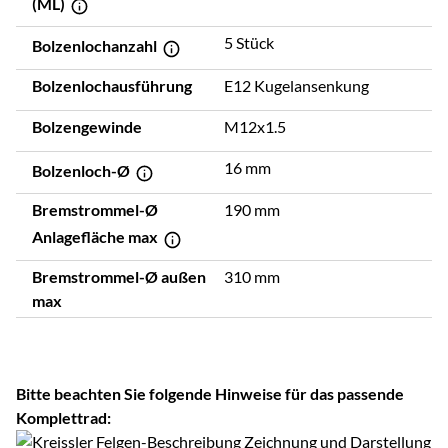
(ML)
5 Stück
Bolzenlochanzahl
Bolzenlochausführung
E12 Kugelansenkung
Bolzengewinde
M12x1.5
16 mm
Bolzenloch-Ø
Bremstrommel-Ø
190 mm
Anlagefläche max
Bremstrommel-Ø außen
310 mm
max
Bitte beachten Sie folgende Hinweise für das passende
Komplettrad: