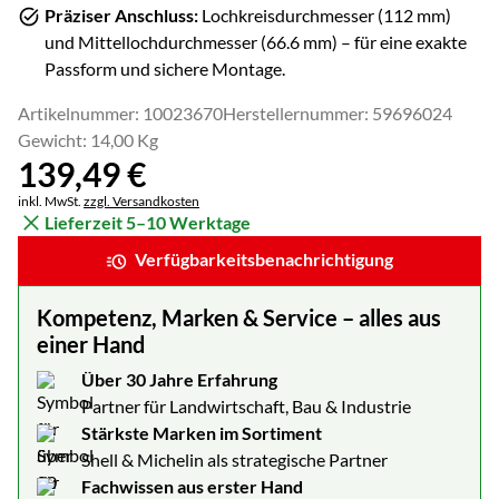
Präziser Anschluss:
Lochkreisdurchmesser (
112
mm)
und Mittellochdurchmesser (
66.6
mm) – für eine exakte
Passform und sichere Montage.
Artikelnummer: 10023670
Herstellernummer: 59696024
Gewicht: 14,00 Kg
139
,
49
€
Steuerhinweis:
inkl. MwSt.
zzgl. Versandkosten
Lieferzeit 5–10 Werktage
Verfügbarkeitsbenachrichtigung
Kompetenz, Marken & Service – alles aus
einer Hand
Über 30 Jahre Erfahrung
Partner für Landwirtschaft, Bau & Industrie
Stärkste Marken im Sortiment
Shell & Michelin als strategische Partner
Fachwissen aus erster Hand