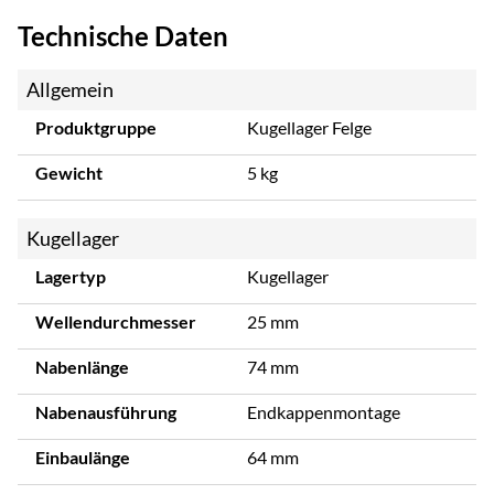
Technische Daten
Allgemein
Produktgruppe
Kugellager Felge
Gewicht
5 kg
Kugellager
Lagertyp
Kugellager
Wellendurchmesser
25 mm
Nabenlänge
74 mm
Nabenausführung
Endkappenmontage
Einbaulänge
64 mm