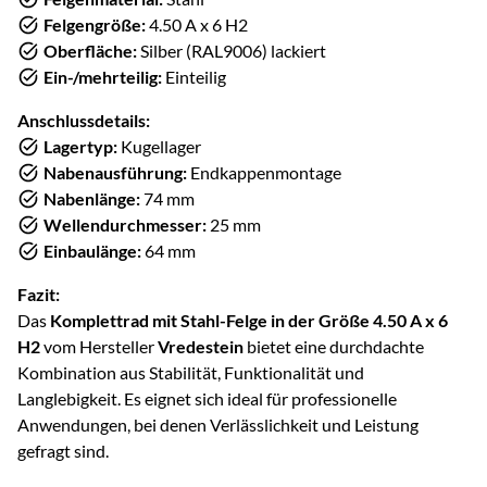
Felgengröße:
4.50 A x 6 H2
Oberfläche:
Silber (RAL9006) lackiert
Ein-/mehrteilig:
Einteilig
Anschlussdetails:
Lagertyp:
Kugellager
Nabenausführung:
Endkappenmontage
Nabenlänge:
74 mm
Wellendurchmesser:
25 mm
Einbaulänge:
64 mm
Fazit:
Das
Komplettrad mit Stahl-Felge in der Größe 4.50 A x 6
H2
vom Hersteller
Vredestein
bietet eine durchdachte
Kombination aus Stabilität, Funktionalität und
Langlebigkeit. Es eignet sich ideal für professionelle
Anwendungen, bei denen Verlässlichkeit und Leistung
gefragt sind.