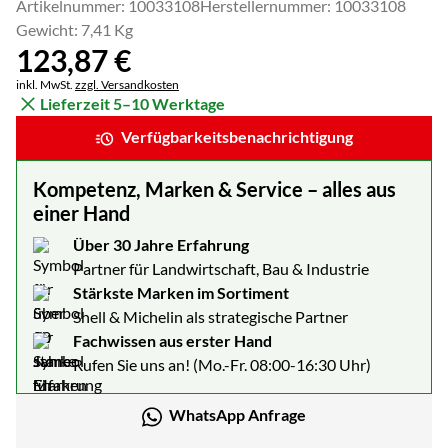
Artikelnummer: 10033108
Herstellernummer: 10033108
Gewicht: 7,41 Kg
123
,
87
€
Steuerhinweis:
inkl. MwSt.
zzgl. Versandkosten
Lieferzeit 5–10 Werktage
Verfügbarkeitsbenachrichtigung
Kompetenz, Marken & Service – alles aus
einer Hand
Über 30 Jahre Erfahrung
Partner für Landwirtschaft, Bau & Industrie
Stärkste Marken im Sortiment
Shell & Michelin als strategische Partner
Fachwissen aus erster Hand
Rufen Sie uns an! (Mo.-Fr. 08:00-16:30 Uhr)
WhatsApp Anfrage