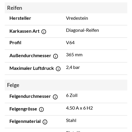
Reifen
Hersteller
Vredestein
Diagonal-Reifen
Karkassen Art
Profil
V64
365 mm
Außendurchmesser
2,4 bar
Maximaler Luftdruck
Felge
6 Zoll
Felgendurchmesser
4.50 A x 6 H2
Felgengrösse
Stahl
Felgenmaterial