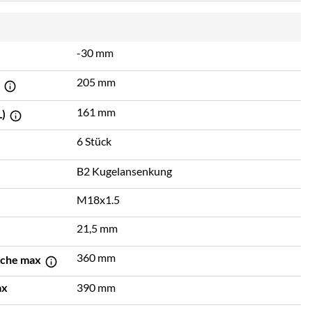
-30 mm
205 mm
)
161 mm
L)
6 Stück
B2 Kugelansenkung
M18x1.5
21,5 mm
360 mm
äche max
ax
390 mm