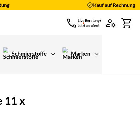
tung
Kauf auf Rechnung
Live Beratung+
Jetzt anrufen!
Schmierstoffe
Marken
 11 x