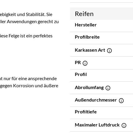
Reifen
igkeit und Stabilität. Sie
oller Anwendungen gerecht zu
Hersteller
ese Felge ist ein perfektes
Profilbreite
Karkassen Art
PR
Profil
cht nur für eine ansprechende
z gegen Korrosion und äußere
Abrollumfang
Außendurchmesser
Profiltiefe
Maximaler Luftdruck