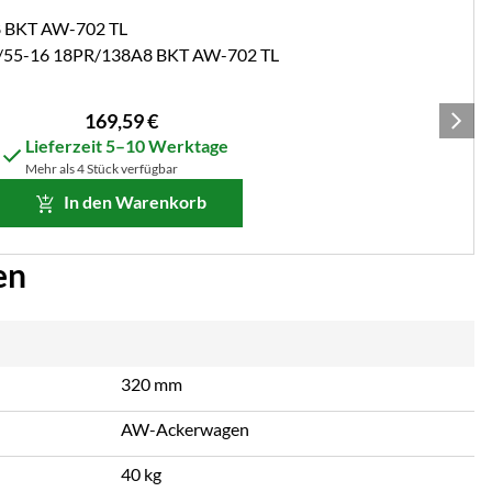
/55-16 18PR/138A8 BKT AW-702 TL
169
,
59
€
Lieferzeit 5–10 Werktage
Mehr als 4 Stück verfügbar
In den Warenkorb
en
320 mm
AW-Ackerwagen
40 kg