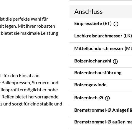
Anschluss
ist die perfekte Wahl für
Einpresstiefe (ET)
it legen. Mit ihrer robusten
bietet sie maximale Leistung
Lochkreisdurchmesser (LK
Mittellochdurchmesser (M
Bolzenlochanzahl
Bolzenlochausführung
l für den Einsatz an
 Ballenpressen, Streuern und
Bolzengewinde
lenprofil ermöglicht er hohe
r Reifen bietet hervorragende
Bolzenloch-Ø
 und sorgt für eine stabile und
Bremstrommel-Ø Anlagefl
Bremstrommel-Ø außen m