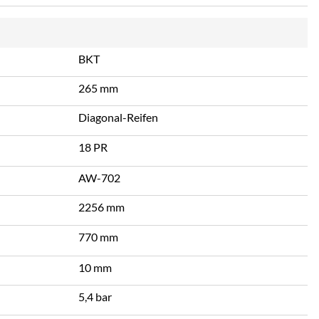
BKT
265 mm
Diagonal-Reifen
18 PR
AW-702
2256 mm
770 mm
10 mm
5,4 bar