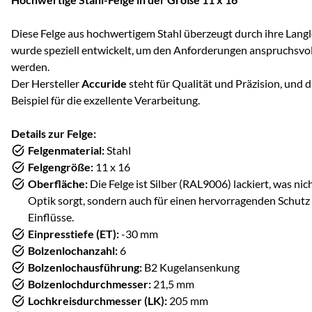
Diese Felge aus hochwertigem Stahl überzeugt durch ihre Langleb
wurde speziell entwickelt, um den Anforderungen anspruchsv
werden.
Der Hersteller
Accuride
steht für Qualität und Präzision, und di
Beispiel für die exzellente Verarbeitung.
Details zur Felge:
Felgenmaterial:
Stahl
Felgengröße:
11 x 16
Oberfläche:
Die Felge ist Silber (RAL9006) lackiert, was ni
Optik sorgt, sondern auch für einen hervorragenden Schut
Einflüsse.
Einpresstiefe (ET):
-30 mm
Bolzenlochanzahl:
6
Bolzenlochausführung:
B2 Kugelansenkung
Bolzenlochdurchmesser:
21,5 mm
Lochkreisdurchmesser (LK):
205 mm