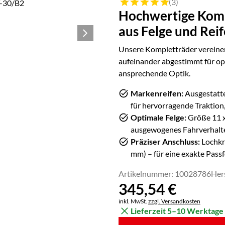
Bewertung: 5 von 5 (3 Bewert
(3)
Hochwertige Komp
aus Felge und Rei
Unsere Kompletträder vereinen
aufeinander abgestimmt für op
ansprechende Optik.
Markenreifen:
Ausgestatte
für hervorragende Traktion,
Optimale Felge:
Größe
11 
ausgewogenes Fahrverhalte
Präziser Anschluss:
Lochkr
mm) – für eine exakte Pass
Artikelnummer: 10028786
Her
345
,
54
€
Steuerhinweis:
inkl. MwSt.
zzgl. Versandkosten
Lieferzeit 5–10 Werktage