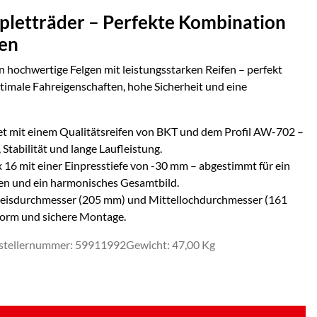
ungen)
letträder – Perfekte Kombination
fen
 hochwertige Felgen mit leistungsstarken Reifen – perfekt
timale Fahreigenschaften, hohe Sicherheit und eine
t mit einem Qualitätsreifen von
BKT
und dem Profil
AW-702
–
 Stabilität und lange Laufleistung.
x 16
mit einer Einpresstiefe von
-30
mm – abgestimmt für ein
n und ein harmonisches Gesamtbild.
eisdurchmesser (
205
mm) und Mittellochdurchmesser (
161
form und sichere Montage.
stellernummer: 59911992
Gewicht: 47,00 Kg