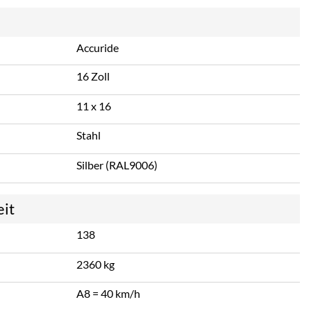
Accuride
16 Zoll
11 x 16
Stahl
Silber (RAL9006)
eit
138
2360 kg
A8 = 40 km/h