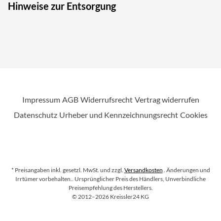
Hinweise zur Entsorgung
Impressum
AGB
Widerrufsrecht
Vertrag widerrufen
Datenschutz
Urheber und Kennzeichnungsrecht
Cookies
* Preisangaben inkl. gesetzl. MwSt. und zzgl.
Versandkosten
. Änderungen und
Irrtümer vorbehalten.
. Ursprünglicher Preis des Händlers, Unverbindliche
Preisempfehlung des Herstellers.
Copyright
©
2012–2026
Kreissler24 KG