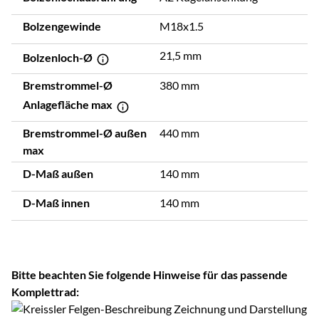
Bolzengewinde
M18x1.5
21,5 mm
Bolzenloch-Ø
Bremstrommel-Ø
380 mm
Anlagefläche max
Bremstrommel-Ø außen
440 mm
max
D-Maß außen
140 mm
D-Maß innen
140 mm
Bitte beachten Sie folgende Hinweise für das passende
Komplettrad: