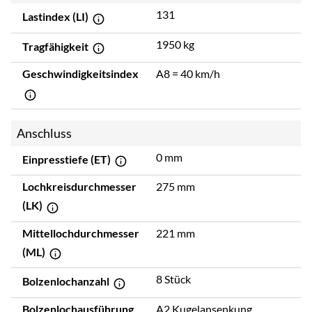
131
Lastindex (LI)
1950 kg
Tragfähigkeit
Geschwindigkeitsindex
A8 = 40 km/h
Anschluss
0 mm
Einpresstiefe (ET)
Lochkreisdurchmesser
275 mm
(LK)
Mittellochdurchmesser
221 mm
(ML)
8 Stück
Bolzenlochanzahl
Bolzenlochausführung
A2 Kugelansenkung