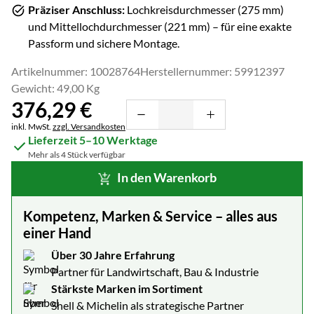
Präziser Anschluss:
Lochkreisdurchmesser (
275
mm)
und Mittellochdurchmesser (
221
mm) – für eine exakte
Passform und sichere Montage.
Artikelnummer: 10028764
Herstellernummer: 59912397
Gewicht: 49,00 Kg
376
,
29
€
Steuerhinweis:
inkl. MwSt.
zzgl. Versandkosten
Lieferzeit 5–10 Werktage
Mehr als 4 Stück verfügbar
In den Warenkorb
Kompetenz, Marken & Service – alles aus
einer Hand
Über 30 Jahre Erfahrung
Partner für Landwirtschaft, Bau & Industrie
Stärkste Marken im Sortiment
Shell & Michelin als strategische Partner