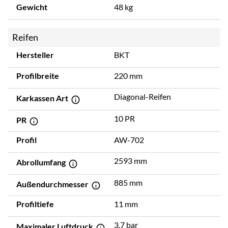
Gewicht
48 kg
Reifen
Hersteller
BKT
Profilbreite
220 mm
Diagonal-Reifen
Karkassen Art
10 PR
PR
Profil
AW-702
2593 mm
Abrollumfang
885 mm
Außendurchmesser
Profiltiefe
11 mm
3,7 bar
Maximaler Luftdruck