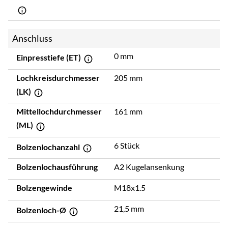
Anschluss
0 mm
Einpresstiefe (ET)
Lochkreisdurchmesser
205 mm
(LK)
Mittellochdurchmesser
161 mm
(ML)
6 Stück
Bolzenlochanzahl
Bolzenlochausführung
A2 Kugelansenkung
Bolzengewinde
M18x1.5
21,5 mm
Bolzenloch-Ø