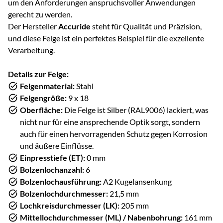
um den Anforderungen anspruchsvoller Anwendungen
gerecht zu werden.
Der Hersteller
Accuride
steht für Qualität und Präzision,
und diese Felge ist ein perfektes Beispiel für die exzellente
Verarbeitung.
Details zur Felge:
Felgenmaterial:
Stahl
Felgengröße:
9 x 18
Oberfläche:
Die Felge ist Silber (RAL9006) lackiert, was
nicht nur für eine ansprechende Optik sorgt, sondern
auch für einen hervorragenden Schutz gegen Korrosion
und äußere Einflüsse.
Einpresstiefe (ET):
0 mm
Bolzenlochanzahl:
6
Bolzenlochausführung:
A2 Kugelansenkung
Bolzenlochdurchmesser:
21,5 mm
Lochkreisdurchmesser (LK):
205 mm
Mittellochdurchmesser (ML) / Nabenbohrung:
161 mm