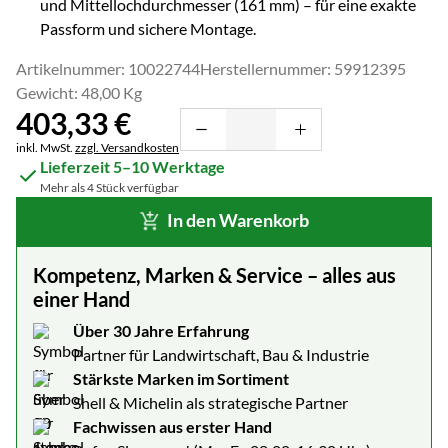
und Mittellochdurchmesser (
161
mm) – für eine exakte
Passform und sichere Montage.
Artikelnummer: 10022744
Herstellernummer: 59912395
Gewicht: 48,00 Kg
403
,
33
€
Steuerhinweis:
inkl. MwSt.
zzgl. Versandkosten
Lieferzeit 5–10 Werktage
Mehr als 4 Stück verfügbar
In den Warenkorb
Kompetenz, Marken & Service – alles aus
einer Hand
Über 30 Jahre Erfahrung
Partner für Landwirtschaft, Bau & Industrie
Stärkste Marken im Sortiment
Shell & Michelin als strategische Partner
Fachwissen aus erster Hand