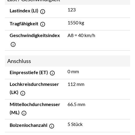
123
Lastindex (LI)
1550 kg
Tragfähigkeit
Geschwindigkeitsindex
A8 = 40 km/h
Anschluss
0 mm
Einpresstiefe (ET)
Lochkreisdurchmesser
112 mm
(LK)
Mittellochdurchmesser
66.5 mm
(ML)
5 Stück
Bolzenlochanzahl