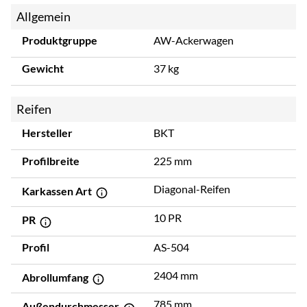
Allgemein
Produktgruppe
AW-Ackerwagen
Gewicht
37 kg
Reifen
Hersteller
BKT
Profilbreite
225 mm
Diagonal-Reifen
Karkassen Art
10 PR
PR
Profil
AS-504
2404 mm
Abrollumfang
785 mm
Außendurchmesser