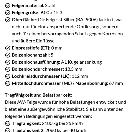
Felgenmaterial:
Stahl
Felgengröße:
9.00 x 15.3
Oberfläche:
Die Felge ist Silber (RAL9006) lackiert, was
nicht nur für eine ansprechende Optik sorgt, sondern
auch für einen hervorragenden Schutz gegen Korrosion
und äußere Einflüsse.
Einpresstiefe (ET):
0 mm
Bolzenlochanzahl:
5
Bolzenlochausführung:
A1 Kugelansenkung
Bolzenlochdurchmesser:
18,5 mm
Lochkreisdurchmesser (LK):
112 mm
Mittellochdurchmesser (ML) / Nabenbohrung:
67 mm
Tragfähigkeit und Belastbarkeit:
Diese AW-Felge wurde für hohe Belastungen entwickelt und
bietet eine außergewöhnliche Stabilität. Sie kann unter den
folgenden Bedingungen eingesetzt werden:
Tragfähigkeit:
2180 kg bei 25 km/h
Tragfähigkeit 2:
2060 kg bei 40 km/h