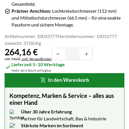
Gesamtbild.
Präziser Anschluss:
Lochkreisdurchmesser (
112
mm)
und Mittellochdurchmesser (
66.5
mm) – für eine exakte
Passform und sichere Montage.
Artikelnummer: 10033777
Herstellernummer: 10033777
Gewicht: 37,00 Kg
264
,
16
€
Steuerhinweis:
inkl. MwSt.
zzgl. Versandkosten
Lieferzeit 5–10 Werktage
Mehr als 4 Stück verfügbar
In den Warenkorb
Kompetenz, Marken & Service – alles aus
einer Hand
Über 30 Jahre Erfahrung
Partner für Landwirtschaft, Bau & Industrie
Stärkste Marken im Sortiment