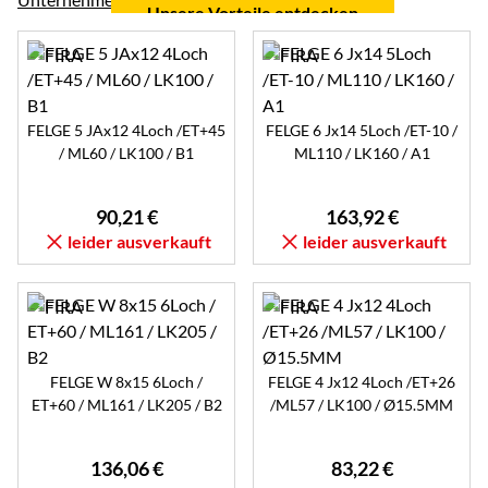
Unsere Vorteile entdecken
FELGE 5 JAx12 4Loch /ET+45
FELGE 6 Jx14 5Loch /ET-10 /
/ ML60 / LK100 / B1
ML110 / LK160 / A1
90
,
21
€
163
,
92
€
leider ausverkauft
leider ausverkauft
FELGE W 8x15 6Loch /
FELGE 4 Jx12 4Loch /ET+26
ET+60 / ML161 / LK205 / B2
/ML57 / LK100 / Ø15.5MM
136
,
06
€
83
,
22
€