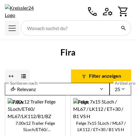
Zum Hauptinhalt springen
Fira
Filter anzeigen
Sortieren nach
Artikel pro 
Relevanz
25
7.00x12 Trailer Felge
Felge 7x15 5Loch / ML67 /
5Loch/ET60/
LK112 / ET+30 / B1 VS H
ML67/LK112/B1/BZ