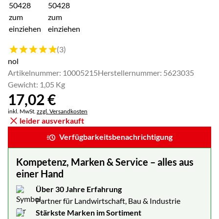
Bewertung: 5 von 5 (3 Bewertungen)
(3)
nol
Artikelnummer: 10005215
Herstellernummer: 5623035
Gewicht: 1,05 Kg
17
,
02
€
Steuerhinweis:
inkl. MwSt.
zzgl. Versandkosten
leider ausverkauft
Verfügbarkeitsbenachrichtigung
Kompetenz, Marken & Service – alles aus
einer Hand
Über 30 Jahre Erfahrung
Partner für Landwirtschaft, Bau & Industrie
Stärkste Marken im Sortiment