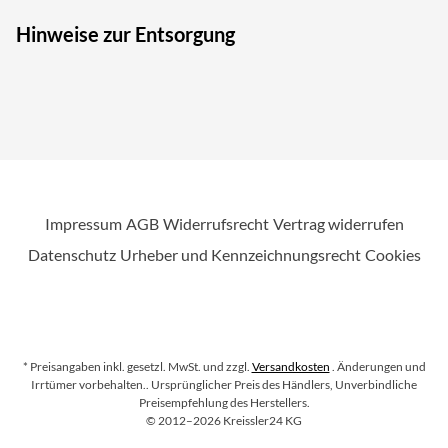
Hinweise zur Entsorgung
Impressum
AGB
Widerrufsrecht
Vertrag widerrufen
Datenschutz
Urheber und Kennzeichnungsrecht
Cookies
* Preisangaben inkl. gesetzl. MwSt. und zzgl.
Versandkosten
. Änderungen und
Irrtümer vorbehalten.
. Ursprünglicher Preis des Händlers, Unverbindliche
Preisempfehlung des Herstellers.
Copyright
©
2012–2026
Kreissler24 KG