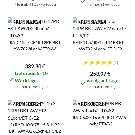
Mehr als 4 Stück verfügbar
Nur noch 3 verfügbar
RAD 12.5/80-18 12PR BKT
RAD 11.5/80-15.3 14PR BKT
AW702 8Loch/ ET0/A3
AW702 6Loch/ ET-5/E2
Bewertung: 5 von 5 (2 B
(2)
382
,
30
€
Lieferzeit 5–10
253
,
07
€
Werktage
wenig auf Lager
Nur noch 2 verfügbar
Nur noch 2 verfügbar
RAD 6.00-16 6PR BKT AW 6-
Loch/ ET0/A2
2xRAD 10.0/75-15.3 14PR
BKT AW702 6Loch/ET-5/E2