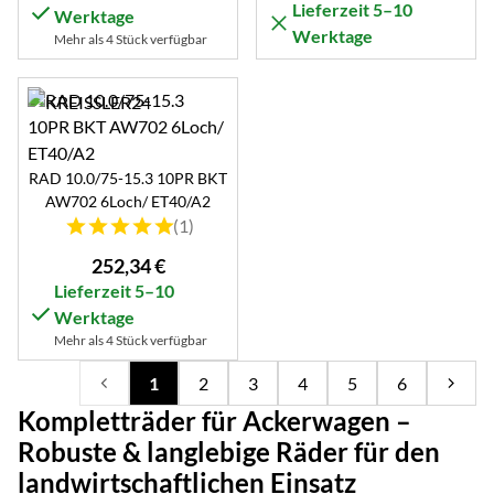
Lieferzeit 5–10
Werktage
Werktage
Mehr als 4 Stück verfügbar
RAD 10.0/75-15.3 10PR BKT
AW702 6Loch/ ET40/A2
Bewertung: 5 von 5 (1 Bewertungen)
(1)
252
,
34
€
Lieferzeit 5–10
Werktage
Mehr als 4 Stück verfügbar
1
2
3
4
5
6
Kompletträder für Ackerwagen –
Robuste & langlebige Räder für den
landwirtschaftlichen Einsatz