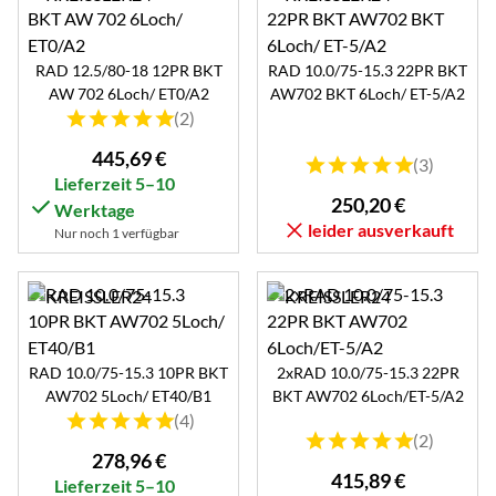
RAD 12.5/80-18 12PR BKT
RAD 10.0/75-15.3 22PR BKT
AW 702 6Loch/ ET0/A2
AW702 BKT 6Loch/ ET-5/A2
Bewertung: 5 von 5 (2 Bewertungen)
(2)
445
,
69
€
Bewertung: 5 von 5 (3 B
(3)
Lieferzeit 5–10
250
,
20
€
Werktage
leider ausverkauft
Nur noch 1 verfügbar
RAD 10.0/75-15.3 10PR BKT
2xRAD 10.0/75-15.3 22PR
AW702 5Loch/ ET40/B1
BKT AW702 6Loch/ET-5/A2
Bewertung: 5 von 5 (4 Bewertungen)
(4)
Bewertung: 5 von 5 (2 B
(2)
278
,
96
€
415
,
89
€
Lieferzeit 5–10