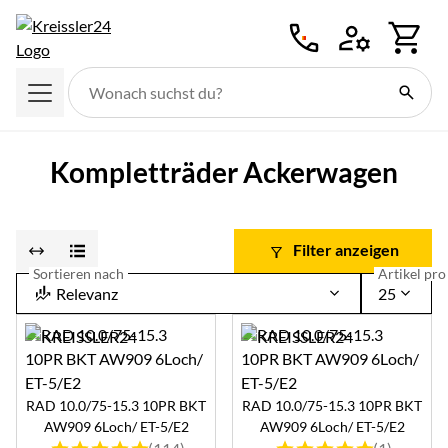
Zum Hauptinhalt springen
Kompletträder Ackerwagen
Filter anzeigen
Sortieren nach
Artikel pro 
Relevanz
25
RAD 10.0/75-15.3 10PR BKT
RAD 10.0/75-15.3 10PR BKT
AW909 6Loch/ ET-5/E2
AW909 6Loch/ ET-5/E2
Bewertung: 5 von 5 (114 Bewertungen)
Bewertung: 5 von 5 (1 B