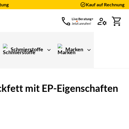
tung
Kauf auf Rechnung
Live Beratung+
Jetzt anrufen!
Schmierstoffe
Marken
kfett mit EP-Eigenschaften
ungen)