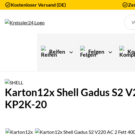
Kostenloser Versand (DE)
Zer
Zum Hauptinhalt springen
Reifen
Felgen
Ko
Karton12x Shell Gadus S2 V
KP2K-20
Produktgalerie