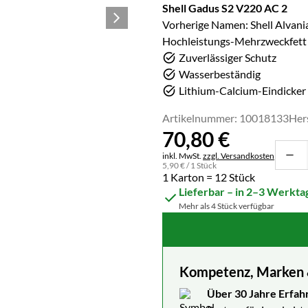
Shell Gadus S2 V220 AC 2
Vorherige Namen: Shell Alvani
Hochleistungs-Mehrzweckfett 
Zuverlässiger Schutz
Wasserbeständig
Lithium-Calcium-Eindicker
Artikelnummer: 10018133
Her
70
,
80
€
Steuerhinweis:
inkl. MwSt.
zzgl. Versandkosten
5
,
90
€
/ 1 Stück
1 Karton = 12 Stück
Lieferbar – in 2–3 Werkta
Mehr als 4 Stück verfügbar
Kompetenz, Marken & 
Über 30 Jahre Erfah