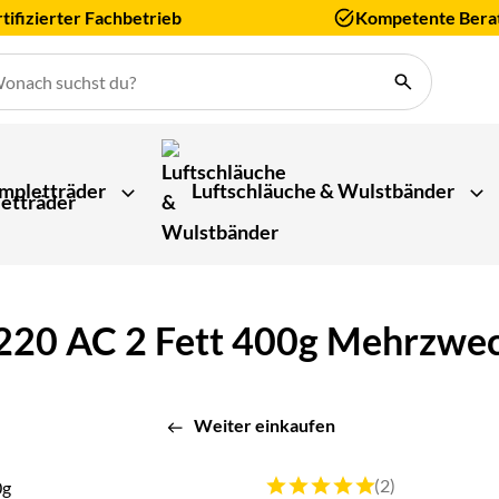
tifizierter Fachbetrieb
Kompetente Bera
mpletträder
Luftschläuche & Wulstbänder
220 AC 2 Fett 400g Mehrzwec
Weiter einkaufen
Bewertung: 5 von 5 (2 Bewert
(2)