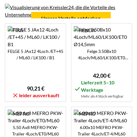
Unsere Vorteile entdecken
FELGE 5 JAx12 4Loch /ET+45
Felge 3.50Bx10
/ ML60 / LK100 / B1
4Loch/ML60/LK100/ET0
Ø14,5mm
42
,
00
€
Lieferzeit 5–10
90
,
21
€
Werktage
leider ausverkauft
Mehr als 4 Stück verfügbar
5.50 Ax8 MEFRO PKW-
6.00x10 MEFRO PKW-
Trailer 4Loch/ET0/ML60
Trailer 4Loch/ET-4/ML60