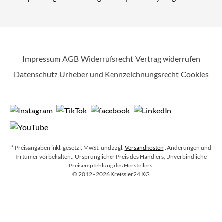
Impressum
AGB
Widerrufsrecht
Vertrag widerrufen
Datenschutz
Urheber und Kennzeichnungsrecht
Cookies
* Preisangaben inkl. gesetzl. MwSt. und zzgl.
Versandkosten
. Änderungen und
Irrtümer vorbehalten.
. Ursprünglicher Preis des Händlers, Unverbindliche
Preisempfehlung des Herstellers.
Copyright
©
2012–2026
Kreissler24 KG