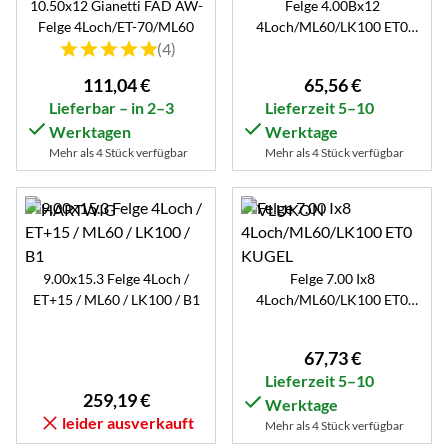
10.50x12 Gianetti FAD AW-
Felge 4.00Bx12
Felge 4Loch/ET-70/ML60
4Loch/ML60/LK100 ET0
Bewertung: 5 von 5 (4 Bewertungen)
(4)
Ø13,5mm C60
111
,
04
€
65
,
56
€
Lieferbar – in 2–3
Lieferzeit 5–10
Werktagen
Werktage
Mehr als 4 Stück verfügbar
Mehr als 4 Stück verfügbar
9.00x15.3 Felge 4Loch /
Felge 7.00 Ix8
ET+15 / ML60 / LK100 / B1
4Loch/ML60/LK100 ET0
KUGEL
67
,
73
€
Lieferzeit 5–10
259
,
19
€
Werktage
leider ausverkauft
Mehr als 4 Stück verfügbar