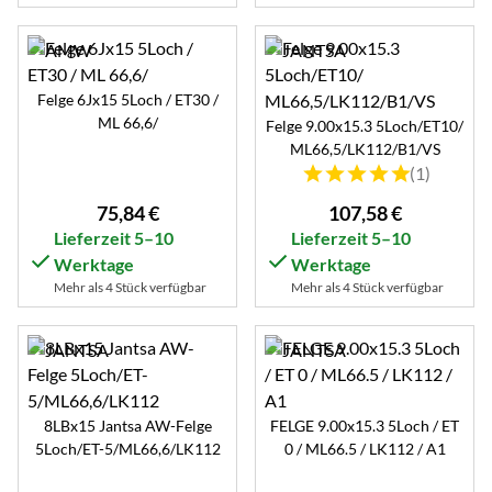
Felge 6Jx15 5Loch / ET30 /
ML 66,6/
Felge 9.00x15.3 5Loch/ET10/
ML66,5/LK112/B1/VS
Bewertung: 5 von 5 (1 B
(1)
75
,
84
€
107
,
58
€
Lieferzeit 5–10
Lieferzeit 5–10
Werktage
Werktage
Mehr als 4 Stück verfügbar
Mehr als 4 Stück verfügbar
8LBx15 Jantsa AW-Felge
FELGE 9.00x15.3 5Loch / ET
5Loch/ET-5/ML66,6/LK112
0 / ML66.5 / LK112 / A1