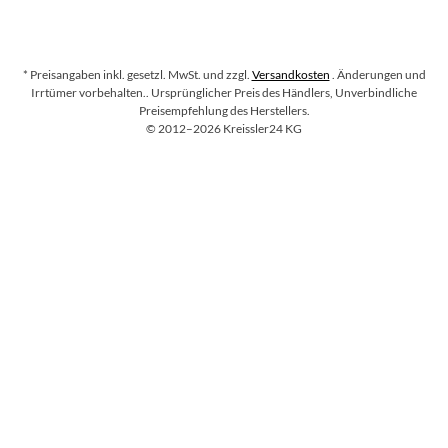
* Preisangaben inkl. gesetzl. MwSt. und zzgl.
Versandkosten
. Änderungen und
Irrtümer vorbehalten.
. Ursprünglicher Preis des Händlers, Unverbindliche
Preisempfehlung des Herstellers.
Copyright
©
2012–2026
Kreissler24 KG