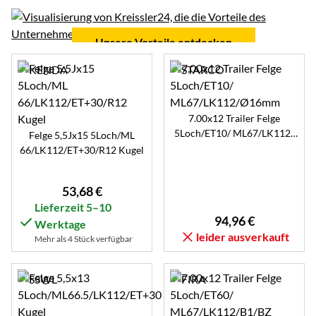
Unsere Vorteile entdecken
7.00x12 Trailer Felge
5Loch/ET10/ ML67/LK112/
Felge 5,5Jx15 5Loch/ML
Ø16mm
66/LK112/ET+30/R12 Kugel
53
,
68
€
Lieferzeit 5–10
94
,
96
€
Werktage
leider ausverkauft
Mehr als 4 Stück verfügbar