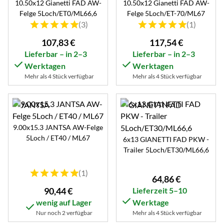
10.50x12 Gianetti FAD AW-
10.50x12 Gianetti FAD AW-
Felge 5Loch/ET0/ML66,6
Felge 5Loch/ET-70/ML67
Bewertung: 5 von 5 (3 Bewertungen)
Bewertung: 5 von 5 (1 B
(3)
(1)
107
,
83
€
117
,
54
€
Lieferbar – in 2–3
Lieferbar – in 2–3
Werktagen
Werktagen
Mehr als 4 Stück verfügbar
Mehr als 4 Stück verfügbar
9.00x15.3 JANTSA AW-Felge
5Loch / ET40 / ML67
6x13 GIANETTI FAD PKW -
Trailer 5Loch/ET30/ML66,6
Bewertung: 5 von 5 (1 Bewertungen)
(1)
64
,
86
€
90
,
44
€
Lieferzeit 5–10
wenig auf Lager
Werktage
Nur noch 2 verfügbar
Mehr als 4 Stück verfügbar